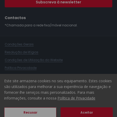
Subscreva à newsletter
Contactos
*Chamada para a rede fixa/móvel nacional.
Condições Gerais
Resolução de litígios
Condições de Utilização do Website
Política Privacidade
Livro Reclamações
Este site armazena cookies no seu equipamento. Estes cookies
Canal de Denúncias
são utilizados para melhorar a sua experiência de navegação e
fornecer-lhe serviços mais personalizados. Para mais
© 2026 ERA Portugal
informações, consulte a nossa
Política de Privacidade
Recusar
Aceitar