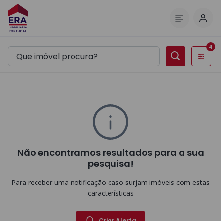
Inic
Menu
4
Filtros
Não encontramos resultados para a sua
pesquisa!
Para receber uma notificação caso surjam imóveis com estas
características
Criar Alerta