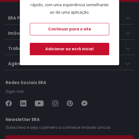
rápido, com uma experiência semelhante
ao de uma aplicação.
ERA Portugal
Continuar para o site
Imóveis
Trabalhar na ERA
Adicionar ao ecrã inicial
Agências ERA
Redes Sociais ERA
Siga-nos:
Newsletter ERA
Subscreva e seja o primeiro a conhecer imóveis únicos.