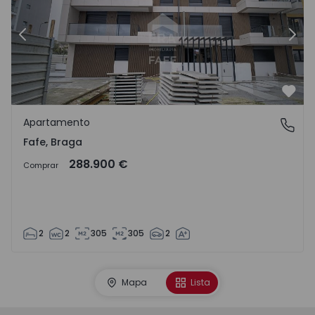
Anterior
Segu
Favo
Apartamento
Fafe, Braga
Fafe, Braga
288.900 €
Comprar
2
2
305
305
2
Mapa
Lista