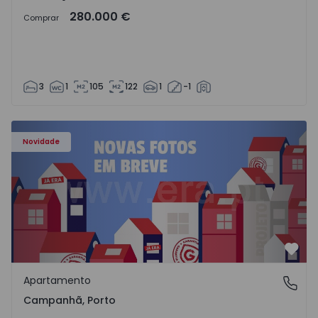
280.000 €
Comprar
3
1
105
122
1
-1
Apartamento T3 Porto, Campanhã - 1575504 - 1
Novidade
Favo
Apartamento
Campanhã, Porto
Campanhã, Porto