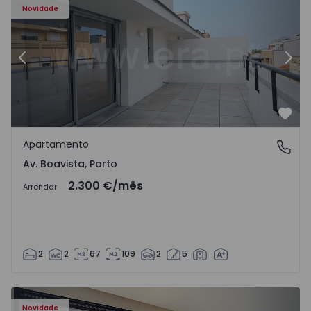
Novidade
Anterior
Segu
Favo
Apartamento
Av. Boavista, Porto
Av. Boavista, Porto
2.300 €
/mês
Arrendar
2
2
67
109
2
5
Novidade