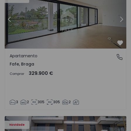
Anterior
Segu
Favo
Apartamento
Fafe, Braga
Fafe, Braga
329.900 €
Comprar
3
2
305
305
2
Novidade