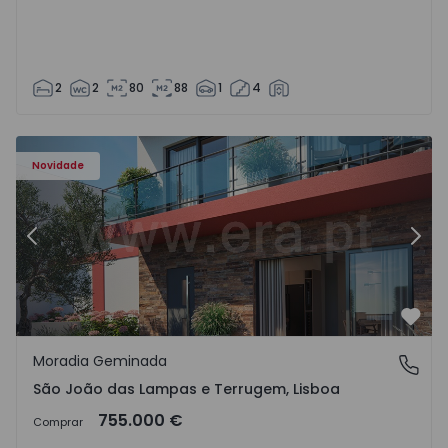
2
2
80
88
1
4
Novidade
Anterior
Segu
Favo
Moradia Geminada
São João das Lampas e Terrugem, Lisboa
São João das Lampas e Terrugem, Lisboa
755.000 €
Comprar