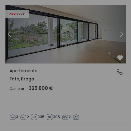
Novidade
Anterior
Segu
Favo
Apartamento
Fafe, Braga
Fafe, Braga
325.800 €
Comprar
3
2
305
305
2