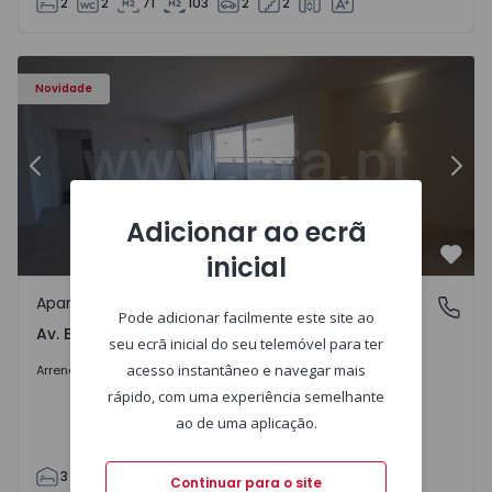
2
2
71
103
2
2
Apartamento T3 Porto, Av. Boavista - 1575472 - 5
Ap
Novidade
Anterior
Segu
Adicionar ao ecrã
inicial
Favo
Apartamento
Av. Boavista, Porto
Pode adicionar facilmente este site ao
Av. Boavista, Porto
seu ecrã inicial do seu telemóvel para ter
2.300 €
/mês
acesso instantâneo e navegar mais
Arrendar
rápido, com uma experiência semelhante
ao de uma aplicação.
3
2
132
142
2
4
Continuar para o site