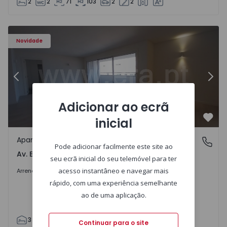
2
2
71
103
2
2
Apartamento T3 Porto, Av. Boavista - 1575472 - 5
Ap
Novidade
Anterior
Segu
Adicionar ao ecrã
inicial
Favo
Apartamento
Av. Boavista, Porto
Pode adicionar facilmente este site ao
Av. Boavista, Porto
seu ecrã inicial do seu telemóvel para ter
2.300 €
/mês
acesso instantâneo e navegar mais
Arrendar
rápido, com uma experiência semelhante
ao de uma aplicação.
3
2
132
142
2
4
Continuar para o site