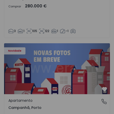
280.000 €
Comprar
3
1
105
122
1
-1
Apartamento T3 Porto, Campanhã - 1575504 - 1
Novidade
Favo
Apartamento
Campanhã, Porto
Campanhã, Porto