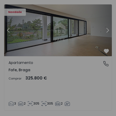
Novidade
Anterior
Segu
Favo
Apartamento
Fafe, Braga
Fafe, Braga
325.800 €
Comprar
3
2
305
305
2