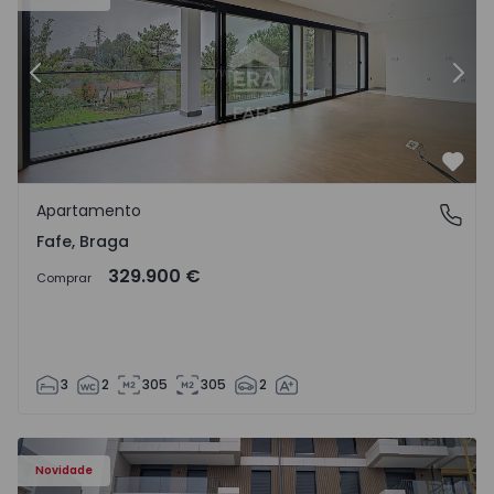
Anterior
Segu
Favo
Apartamento
Fafe, Braga
Fafe, Braga
329.900 €
Comprar
3
2
305
305
2
Novidade