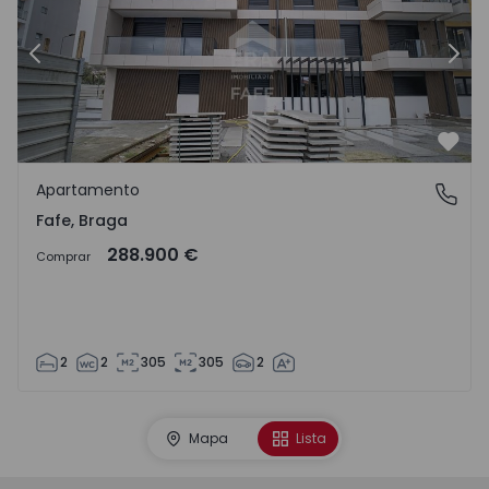
Anterior
Segu
Favo
Apartamento
Fafe, Braga
Fafe, Braga
288.900 €
Comprar
2
2
305
305
2
Mapa
Lista