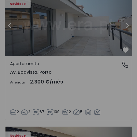
Novidade
Anterior
Segu
Favo
Apartamento
Av. Boavista, Porto
Av. Boavista, Porto
2.300 €
/mês
Arrendar
2
2
67
109
2
5
Novidade