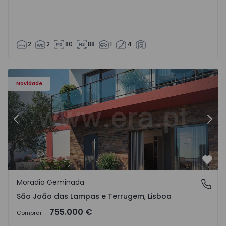
2
2
80
88
1
4
Novidade
Anterior
Segu
Favo
Moradia Geminada
São João das Lampas e Terrugem, Lisboa
São João das Lampas e Terrugem, Lisboa
755.000 €
Comprar