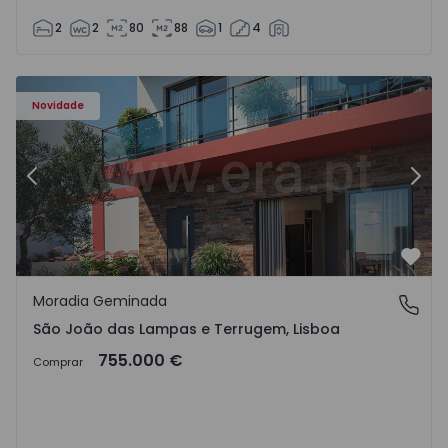
2
2
80
88
1
4
Novidade
Anterior
Segu
Favo
Moradia Geminada
São João das Lampas e Terrugem, Lisboa
São João das Lampas e Terrugem, Lisboa
755.000 €
Comprar