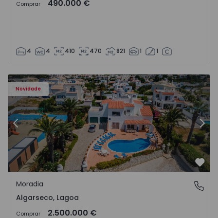
490.000 €
Comprar
4
4
410
470
821
1
1
Moradia T6 Lagoa, Algarseco - 1523918 - 51
Mo
Novidade
Anterior
Segu
Favo
Moradia
Algarseco, Lagoa
Algarseco, Lagoa
2.500.000 €
Comprar