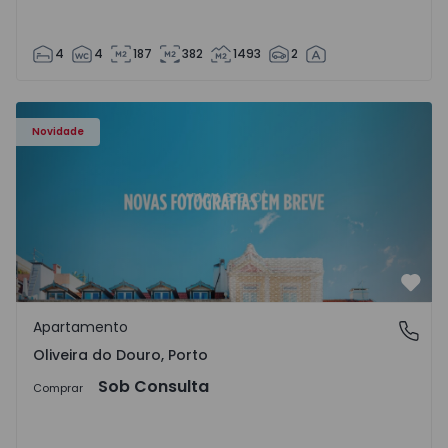
4
4
187
382
1493
2
Apartamento T3 Vila Nova de Gaia, Oliveira do Douro - 15
Novidade
Favo
Apartamento
Oliveira do Douro, Porto
Oliveira do Douro, Porto
Sob Consulta
Comprar