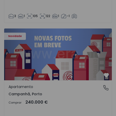
3
1
105
122
1
-1
Apartamento T3 Porto, Campanhã - 1575504 - 1
Novidade
Favo
Apartamento
Campanhã, Porto
Campanhã, Porto
240.000 €
Comprar