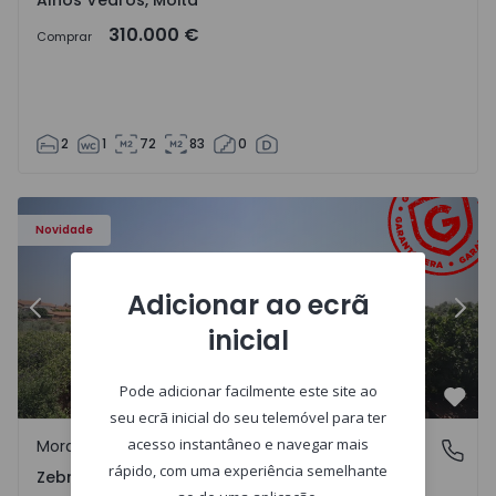
Alhos Vedros, Moita
310.000 €
Comprar
2
1
72
83
0
ra - 1566201 - 43
Moradia em Banda T4 Idanha-a-Nova, Zebreira e Segura -
Mo
Novidade
Adicionar ao ecrã
Anterior
Segu
inicial
Pode adicionar facilmente este site ao
Favo
seu ecrã inicial do seu telemóvel para ter
acesso instantâneo e navegar mais
Moradia em Banda
Zebreira e Segura, Castelo Branco
rápido, com uma experiência semelhante
Zebreira e Segura, Castelo Branco