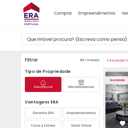
Mapa
Comprar
Empreendimentos
Ve
Filtrar
867
imóveis
Esconder fi
Tipo de Propriedade
Apartamento T2 Porto
Apartament
Novidade
Residencial
Não Residencial
Vantagens ERA
Garantia ERA
Empreendimentos
Casa a Estrear
Visita Virtual
Fa