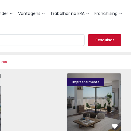
nder
Vantagens
Trabalhar na ERA
Franchising
Pesquisar
ltros
, Aliados - 1574582 - 18
o T2 Porto, Aliados - 1574582 - 4
Apartamento T2 Porto, Aliados - 1574582 - 1
Apartamento T2 Porto, Aliados - 1574582 - 2
Apartamento T2 Porto, Aliados - 1574
Apartamento T2 Porto, Alia
Apartamento T2 
Apart
Empreendimento
vorito
Favorit