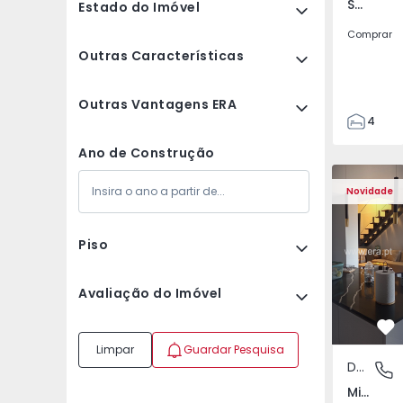
Sá Carneiro, Bragança
Estado do Imóvel
Comprar
Outras Características
Outras Vantagens ERA
4
2
Ano de Construção
2
Duplex T3 Mirandela 
Duplex T3 
Novidade
Piso
Avaliação do Imóvel
Fa
Limpar
Guardar Pesquisa
Duplex
Mirande
Mirandela, Bragança