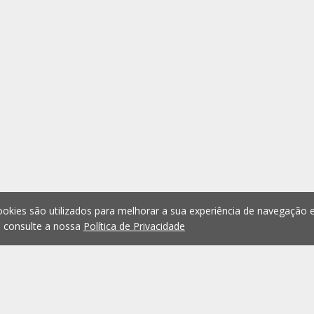
okies são utilizados para melhorar a sua experiência de navegação e
, consulte a nossa
Política de Privacidade
1
2
3
4
5
...
1073
Anterior
Seguint