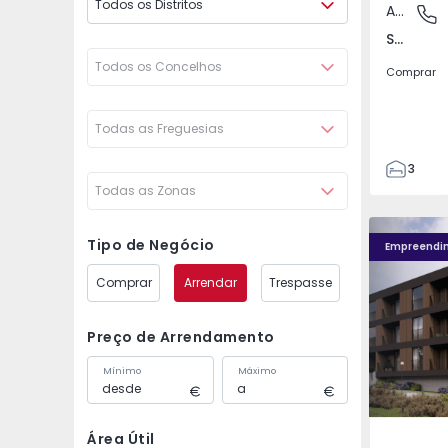
Todos os Distritos
Apartamento
Santo An
Santo António dos Cavaleiros e Frielas, Lisboa
Todos os Concelhos
Comprar
Todas as Freguesias
3
Todas as Zonas
2
85
Nova Caíde - 13
Nova Caíde
93
Tipo de Negócio
Empreendi
7
Comprar
Arrendar
Trespasse
Preço de Arrendamento
Mínimo
Máximo
Área Útil
Caíde de