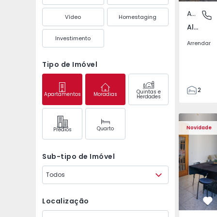
Apartamento
Aliados,
Vídeo
Homestaging
Aliados, Porto
Investimento
Arrendar
Tipo de Imóvel
2
Quintas e
Apartamentos
Moradias
Herdades
1
93
Apartamento T3 Loures
Apartament
93
Novidade
Quarto
Prédios
0
3
Sub-tipo de Imóvel
Todos
Localização
Fa