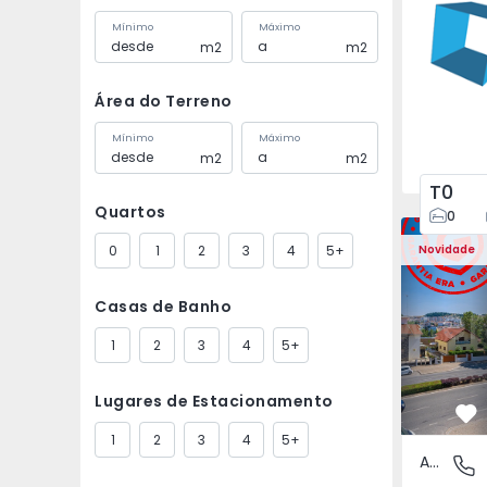
Mínimo
Máximo
m2
m2
Área do Terreno
Mínimo
Máximo
m2
m2
T0
Quartos
0
Apartamento T4 Braga
Apartament
0
1
2
3
4
5+
Novidade
Casas de Banho
1
2
3
4
5+
Lugares de Estacionamento
Fa
1
2
3
4
5+
Apartamento
Sá Carn