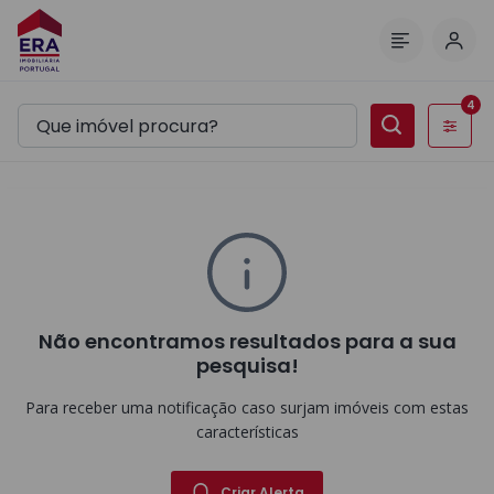
Inic
Menu
4
Filtros
Não encontramos resultados para a sua
pesquisa!
Para receber uma notificação caso surjam imóveis com estas
características
Criar Alerta