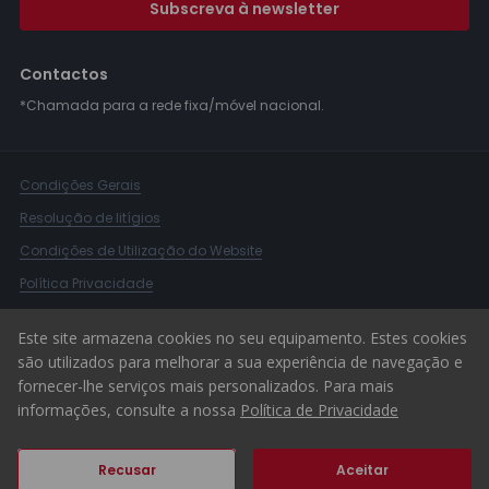
Subscreva à newsletter
Contactos
*Chamada para a rede fixa/móvel nacional.
Condições Gerais
Resolução de litígios
Condições de Utilização do Website
Política Privacidade
Livro Reclamações
Este site armazena cookies no seu equipamento. Estes cookies
Canal de Denúncias
são utilizados para melhorar a sua experiência de navegação e
fornecer-lhe serviços mais personalizados. Para mais
© 2026 ERA Portugal
informações, consulte a nossa
Política de Privacidade
Recusar
Aceitar