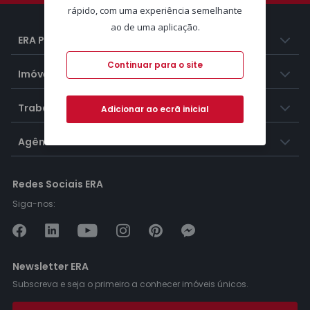
rápido, com uma experiência semelhante
ao de uma aplicação.
ERA Portugal
Continuar para o site
Imóveis
Trabalhar na ERA
Adicionar ao ecrã inicial
Agências ERA
Redes Sociais ERA
Siga-nos:
Newsletter ERA
Subscreva e seja o primeiro a conhecer imóveis únicos.