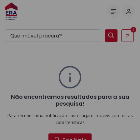
Inic
Menu
4
Filtros
Não encontramos resultados para a sua
pesquisa!
Para receber uma notificação caso surjam imóveis com estas
características
Criar Alerta