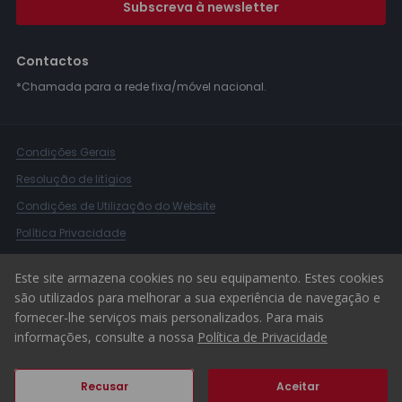
Subscreva à newsletter
Contactos
*Chamada para a rede fixa/móvel nacional.
Condições Gerais
Resolução de litígios
Condições de Utilização do Website
Política Privacidade
Livro Reclamações
Este site armazena cookies no seu equipamento. Estes cookies
Canal de Denúncias
são utilizados para melhorar a sua experiência de navegação e
fornecer-lhe serviços mais personalizados. Para mais
© 2026 ERA Portugal
informações, consulte a nossa
Política de Privacidade
Recusar
Aceitar