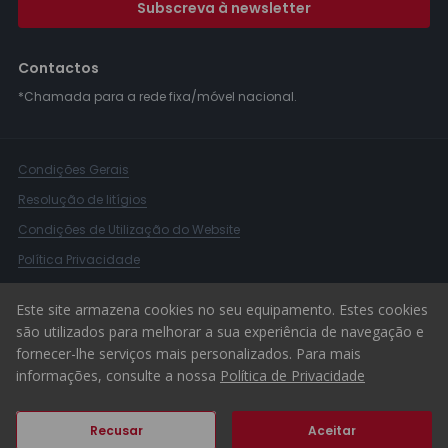
Subscreva à newsletter
Contactos
*Chamada para a rede fixa/móvel nacional.
Condições Gerais
Resolução de litígios
Condições de Utilização do Website
Política Privacidade
Livro Reclamações
Este site armazena cookies no seu equipamento. Estes cookies
Canal de Denúncias
são utilizados para melhorar a sua experiência de navegação e
fornecer-lhe serviços mais personalizados. Para mais
© 2026 ERA Portugal
informações, consulte a nossa
Política de Privacidade
Recusar
Aceitar