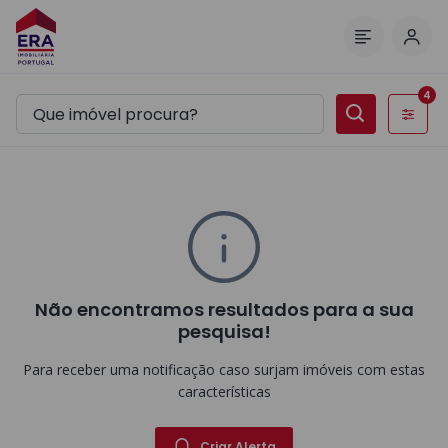
Inic
Menu
4
Filtros
Não encontramos resultados para a sua
pesquisa!
Para receber uma notificação caso surjam imóveis com estas
características
Criar Alerta