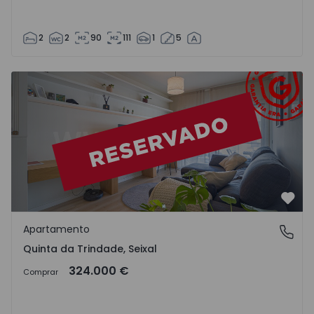
2
2
90
111
1
5
Apartamento T1 Seixal, Quinta da Trindade - 1519625 - 2
Favo
Apartamento
Quinta da Trindade, Seixal
Quinta da Trindade, Seixal
324.000 €
Comprar