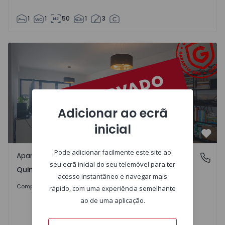
1
1
50
1
3
Apartamento T3 Seixal, Quinta da Trindade - 1503247 - 2
Adicionar ao ecrã
inicial
Favo
Pode adicionar facilmente este site ao
Apartamento
Quinta da Trindade, Seixal
seu ecrã inicial do seu telemóvel para ter
Quinta da Trindade, Seixal
acesso instantâneo e navegar mais
580.000 €
Comprar
rápido, com uma experiência semelhante
ao de uma aplicação.