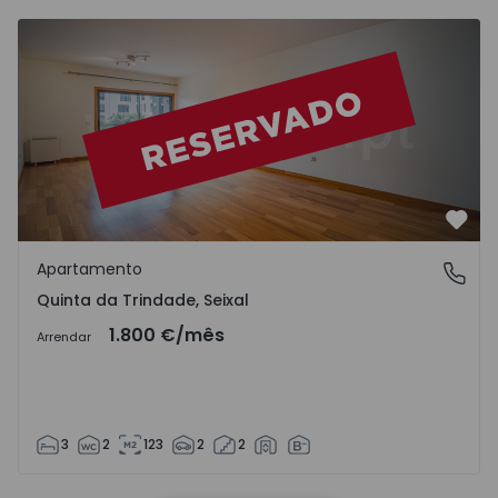
Apartamento T3 Seixal, Quinta da Trindade - 1466672 - 7
Favo
Apartamento
Quinta da Trindade, Seixal
Quinta da Trindade, Seixal
1.800 €
/mês
Arrendar
3
2
123
2
2