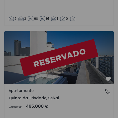
2
3
68
91
1
0
Apartamento T2 com Terraço Seixal, Seixal, Arrentela e Ald
Favo
Apartamento
Quinta da Trindade, Seixal
Quinta da Trindade, Seixal
495.000 €
Comprar