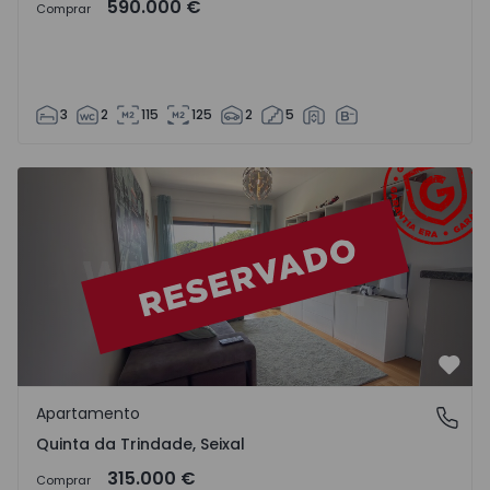
590.000 €
Comprar
3
2
115
125
2
5
Apartamento T1 Seixal, Quinta da Trindade - 1550299 - 14
Favo
Apartamento
Quinta da Trindade, Seixal
Quinta da Trindade, Seixal
315.000 €
Comprar