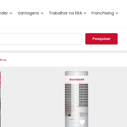
nder
Vantagens
Trabalhar na ERA
Franchising
Pesquisar
ltros
, Santa Marta do Pinhal - 1573263 - 12
o T2 Seixal, Santa Marta do Pinhal - 1573263 - 1
Apartamento T2 Seixal, Santa Marta do Pinhal - 1573263 - 2
Apartamento T2 Seixal, Santa Marta do Pinhal - 
Apartamento T1 Seixal, Corroios - 15300
Apartamento T2 Seixal, Santa Marta d
Apartamento T1 Seixal, Corro
Apartamento T2 Seixal, San
Apartamento T1 Sei
Apartamento T2 
Apartam
Apart
RA
Novidade
vorito
Favorito