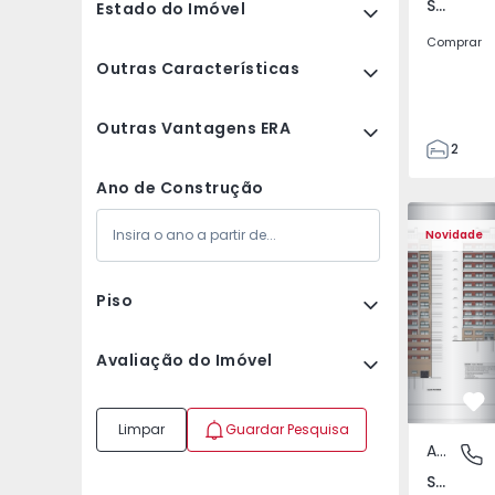
Santa Marta do Pinhal, Seixal
Estado do Imóvel
Comprar
Outras Características
Outras Vantagens ERA
2
2
Ano de Construção
82
82
Novidade
Piso
Avaliação do Imóvel
Fa
Limpar
Guardar Pesquisa
Apartamento
Santa Ma
Santa Marta do Pinhal, Seixal