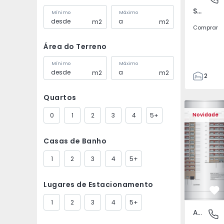
Santa Marta do Pinhal, Seixal
Mínimo
Máximo
m2
m2
Comprar
Área do Terreno
Mínimo
Máximo
m2
m2
2
2
Quartos
82
82
0
1
2
3
4
5+
Novidade
Casas de Banho
1
2
3
4
5+
Lugares de Estacionamento
Fa
1
2
3
4
5+
Apartamento
Santa Ma