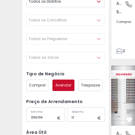
Todos os Distritos
Apartamento
Santa Ma
Santa Marta do Pinhal, Seixal
Todos os Concelhos
Comprar
Todas as Freguesias
2
Todas as Zonas
2
82
82
Tipo de Negócio
Novidade
Comprar
Arrendar
Trespasse
Preço de Arrendamento
Mínimo
Máximo
Fa
Área Útil
Apartamento
Santa Ma