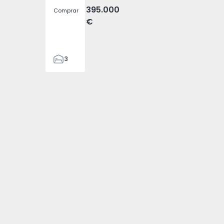
395.000
Comprar
€
3
2
116
116