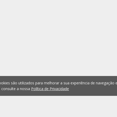
okies são utilizados para melhorar a sua experiência de navegação e
, consulte a nossa
Política de Privacidade
1
2
Anterior
Seguinte