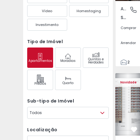
Apartamento
Santa Ma
Vídeo
Homestaging
Santa Marta do Pinhal, Seixal
Investimento
Comprar
Tipo de Imóvel
Arrendar
Quintas e
Apartamentos
Moradias
2
Herdades
1
93
Novidade
Quarto
Prédios
93
2
Sub-tipo de Imóvel
Todos
Localização
Fa