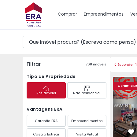
Mapa
Comprar
Empreendimentos
Ve
Filtrar
768
imóveis
Esconder fi
Tipo de Propriedade
Apartamento T2 Seixal
Apartament
Garantia E
Residencial
Não Residencial
Vantagens ERA
Garantia ERA
Empreendimentos
Casa a Estrear
Visita Virtual
Fa