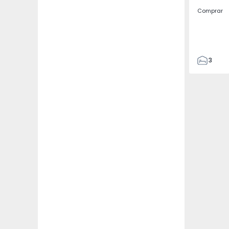
Comprar
3
2
116
116