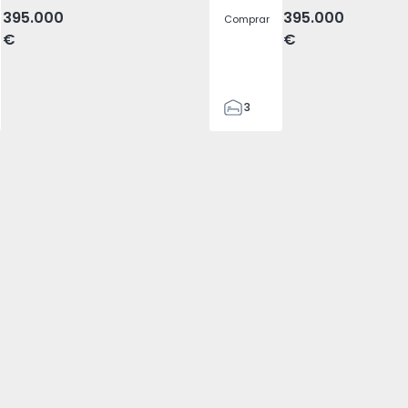
395.000
395.000
Comprar
€
€
3
2
116
116