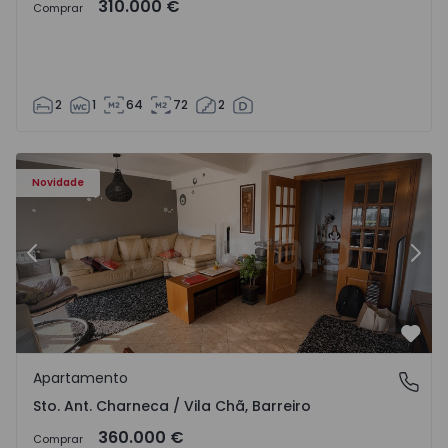
310.000 €
Comprar
2
1
64
72
2
ã - 1573477 - 14
Apartamento T3 Barreiro, Sto. Ant. Charneca / Vila Chã - 
Ap
Novidade
Anterior
Segu
Favo
Apartamento
Sto. Ant. Charneca / Vila Chã, Barreiro
Sto. Ant. Charneca / Vila Chã, Barreiro
360.000 €
Comprar