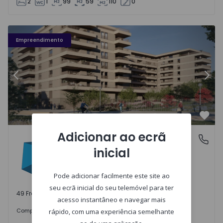
2
1
99
59
110
0
Fachada PLENO JARDIM - 3
Fa
Empreendimento
Anterior
Segu
Favo
Adicionar ao ecrã
PLENO JARDIM
Águas Santas, Porto
inicial
Águas Santas, Porto
Pode adicionar facilmente este site ao
seu ecrã inicial do seu telemóvel para ter
49 Frações disponíveis
acesso instantâneo e navegar mais
242.000 €
Comprar
desde
rápido, com uma experiência semelhante