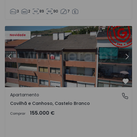
3
2
89
90
7
 - 18
Apartamento T2 Covilhã, Covilhã e Canhoso - 1497806 - 1
Ap
Novidade
Anterior
Segu
Favo
Apartamento
Covilhã e Canhoso, Castelo Branco
Covilhã e Canhoso, Castelo Branco
155.000 €
Comprar