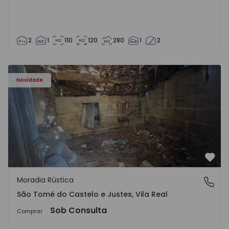
2
1
110
120
280
1
2
Moradia Vila Real, São Tomé do Castelo e Justes - 1575189
Novidade
Favo
Moradia Rústica
São Tomé do Castelo e Justes, Vila Real
São Tomé do Castelo e Justes, Vila Real
Sob Consulta
Comprar