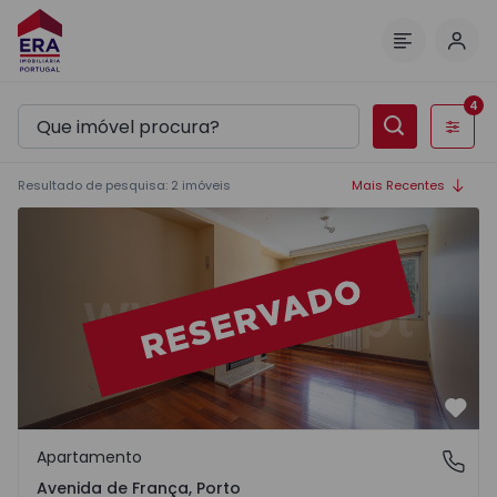
Inic
Menu
4
Filtros
Resultado de pesquisa
:
2
imóveis
Mais Recentes
Apartamento T1 Porto, Avenida de França - 1352365 - 1
Favo
Apartamento
Avenida de França, Porto
Avenida de França, Porto