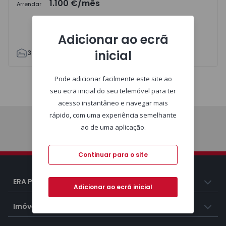
1.100 €
/mês
Arrendar
Adicionar ao ecrã
inicial
3
2
93
101
5
Pode adicionar facilmente este site ao
Mapa
Lista
seu ecrã inicial do seu telemóvel para ter
acesso instantâneo e navegar mais
rápido, com uma experiência semelhante
ao de uma aplicação.
Imóveis
Continuar para o site
ERA Portugal
Adicionar ao ecrã inicial
Imóveis