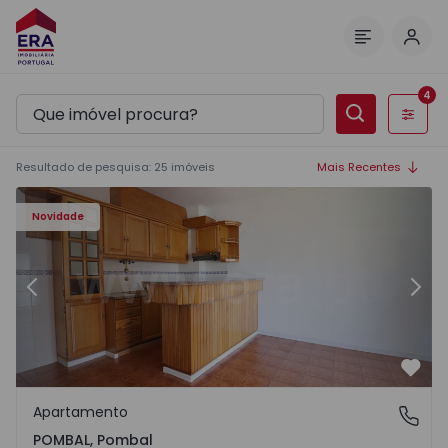
Inic
Menu
4
Filtros
Resultado de pesquisa
:
25
imóveis
Mais Recentes
Apartamento T2 Pombal, POMBAL - 1572781 - 1
Ap
Novidade
Anterior
Segu
Favo
Apartamento
POMBAL, Pombal
POMBAL, Pombal