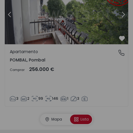
Anterior
Segu
Favo
Apartamento
POMBAL, Pombal
POMBAL, Pombal
256.000 €
Comprar
3
2
99
146
1
3
Mapa
Lista