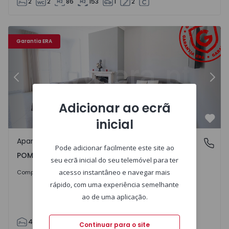
2
2
86
153
1
2
Apartamento T4 Pombal, POMBAL - 1512727 - 1
Ap
Garantia ERA
Anterior
Segu
Adicionar ao ecrã
inicial
Favo
Apartamento
POMBAL, Pombal
Pode adicionar facilmente este site ao
POMBAL, Pombal
seu ecrã inicial do seu telemóvel para ter
420.000 €
acesso instantâneo e navegar mais
Comprar
rápido, com uma experiência semelhante
ao de uma aplicação.
4
2
191
212
1
2
Continuar para o site