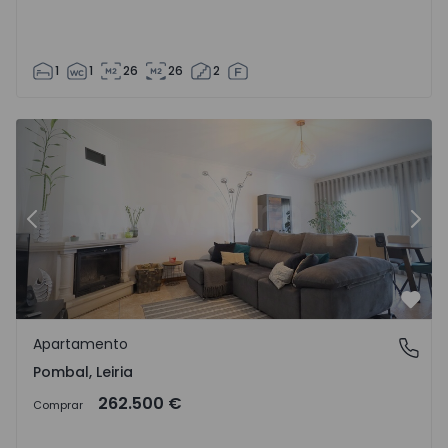
1
1
26
26
2
Apartamento T3 Pombal - 1547918 - 1
Ap
Anterior
Segu
Favo
Apartamento
Pombal, Leiria
Pombal, Leiria
262.500 €
Comprar