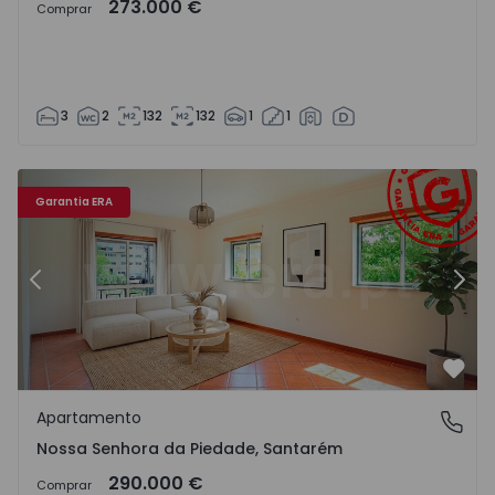
273.000 €
Comprar
3
2
132
132
1
1
1565915 - 31
Apartamento T3 Ourém, Nossa Senhora da Piedade - 1565
Ap
Garantia ERA
Anterior
Segu
Favo
Apartamento
Nossa Senhora da Piedade, Santarém
Nossa Senhora da Piedade, Santarém
290.000 €
Comprar