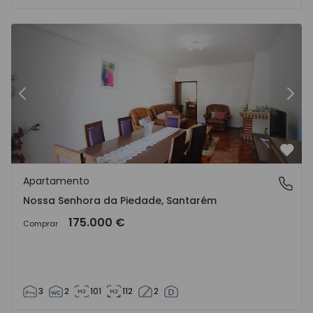
1426654 - 20
Apartamento T3 Ourém, Nossa Senhora da Piedade - 1426
Ap
Anterior
Segu
Favo
Apartamento
Nossa Senhora da Piedade, Santarém
Nossa Senhora da Piedade, Santarém
175.000 €
Comprar
3
2
101
112
2