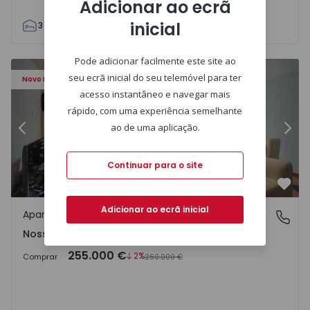
Adicionar ao ecrã
inicial
3
3
143
143
1
1
Pode adicionar facilmente este site ao
a Piedade - 1526441 - 21
Apartamento T3 com Terraço Ourém, Nossa Senhora da Pi
Ap
seu ecrã inicial do seu telemóvel para ter
Novo Preço
acesso instantâneo e navegar mais
rápido, com uma experiência semelhante
ao de uma aplicação.
Anterior
Segu
Continuar para o site
Favo
Adicionar ao ecrã inicial
Apartamento
Nossa Senhora da Piedade, Santarém
Nossa Senhora da Piedade, Santarém
255.000 €
2%
Comprar
260.000 €