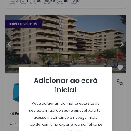
2
1
99
59
110
0
Fachada PLENO JARDIM - 3
Fa
Empreendimento
Anterior
Segu
Favo
Adicionar ao ecrã
PLENO JARDIM
Águas Santas, Porto
inicial
Águas Santas, Porto
Pode adicionar facilmente este site ao
seu ecrã inicial do seu telemóvel para ter
49 Frações disponíveis
acesso instantâneo e navegar mais
242.000 €
Comprar
desde
rápido, com uma experiência semelhante