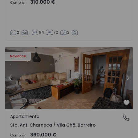
310.000 €
Comprar
2
1
64
72
2
ã - 1573477 - 14
Apartamento T3 Barreiro, Sto. Ant. Charneca / Vila Chã - 
Ap
Novidade
Anterior
Segu
Favo
Apartamento
Sto. Ant. Charneca / Vila Chã, Barreiro
Sto. Ant. Charneca / Vila Chã, Barreiro
360.000 €
Comprar