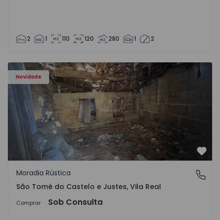
2
1
110
120
280
1
2
Moradia Vila Real, São Tomé do Castelo e Justes - 1575189
Novidade
Favo
Moradia Rústica
São Tomé do Castelo e Justes, Vila Real
São Tomé do Castelo e Justes, Vila Real
Sob Consulta
Comprar