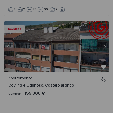
3
2
89
90
7
 - 18
Apartamento T2 Covilhã, Covilhã e Canhoso - 1497806 - 1
Ap
Novidade
Anterior
Segu
Favo
Apartamento
Covilhã e Canhoso, Castelo Branco
Covilhã e Canhoso, Castelo Branco
155.000 €
Comprar