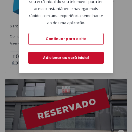
São Mamede de Infesta e Senhora da Hora, Porto
seu ecrã inicial do seu telemóvel para ter
acesso instantâneo e navegar mais
rápido, com uma experiência semelhante
ao de uma aplicação.
6 Frações disponíveis
239.000 €
Comprar
desde
Continuar para o site
1.000 €
/mês
Arrendar
desde
T0
T1
x
3
x
3
Adicionar ao ecrã inicial
0
1
1
1
Apartamento T0 Matosinhos, Caulinos - 1507737 - 10