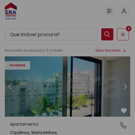
Inic
Menu
5
Filtros
Resultado de pesquisa
:
5
imóveis
Mais Recentes
Novidade
Anterior
Segu
Favo
Apartamento
Caulinos, Matosinhos
Caulinos, Matosinhos