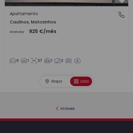
Favo
Apartamento
Caulinos, Matosinhos
Caulinos, Matosinhos
925 €
/mês
Arrendar
0
1
37
1
2
Mapa
Lista
Imóveis