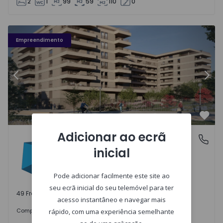
2
1
99
59
110
0
Fachada PLENO JARDIM - 3
Fa
Empreendimento
Anterior
Segu
Favo
Adicionar ao ecrã
PLENO JARDIM
Águas Santas, Porto
inicial
Águas Santas, Porto
Pode adicionar facilmente este site ao
seu ecrã inicial do seu telemóvel para ter
49 Frações disponíveis
acesso instantâneo e navegar mais
242.000 €
Comprar
desde
rápido, com uma experiência semelhante