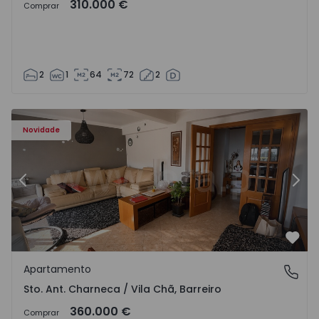
310.000 €
Comprar
2
1
64
72
2
ã - 1573477 - 14
Apartamento T3 Barreiro, Sto. Ant. Charneca / Vila Chã - 
Ap
Novidade
Anterior
Segu
Favo
Apartamento
Sto. Ant. Charneca / Vila Chã, Barreiro
Sto. Ant. Charneca / Vila Chã, Barreiro
360.000 €
Comprar