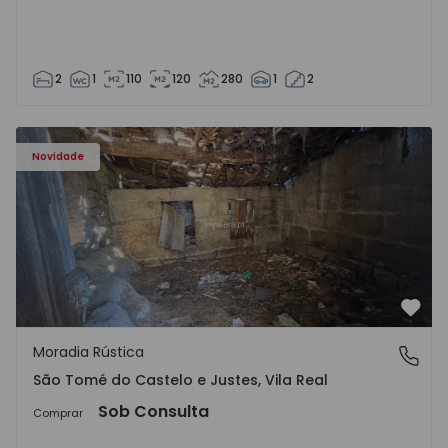
2
1
110
120
280
1
2
Moradia Vila Real, São Tomé do Castelo e Justes - 1575189
Novidade
Favo
Moradia Rústica
São Tomé do Castelo e Justes, Vila Real
São Tomé do Castelo e Justes, Vila Real
Sob Consulta
Comprar