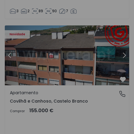
3
2
89
90
7
 - 18
Apartamento T2 Covilhã, Covilhã e Canhoso - 1497806 - 1
Ap
Novidade
Anterior
Segu
Favo
Apartamento
Covilhã e Canhoso, Castelo Branco
Covilhã e Canhoso, Castelo Branco
155.000 €
Comprar