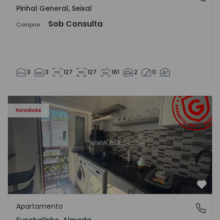
Pinhal General, Seixal
Sob Consulta
Comprar
3
3
127
127
161
2
0
Apartamento T5 Almada, Funchalinho - 1574997 - 1
Novidade
Favo
Apartamento
Funchalinho, Almada