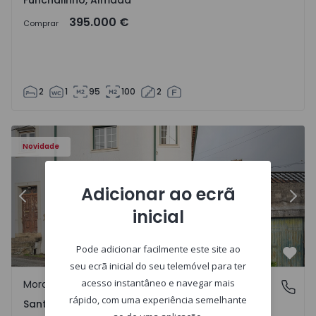
Funchalinho, Almada
395.000 €
Comprar
2
1
95
100
2
Novidade
Adicionar ao ecrã
Anterior
Segu
inicial
Pode adicionar facilmente este site ao
Favo
seu ecrã inicial do seu telemóvel para ter
acesso instantâneo e navegar mais
Moradia Geminada
Santa Clara e Castelo Viegas, Coimbra
rápido, com uma experiência semelhante
Santa Clara e Castelo Viegas, Coimbra