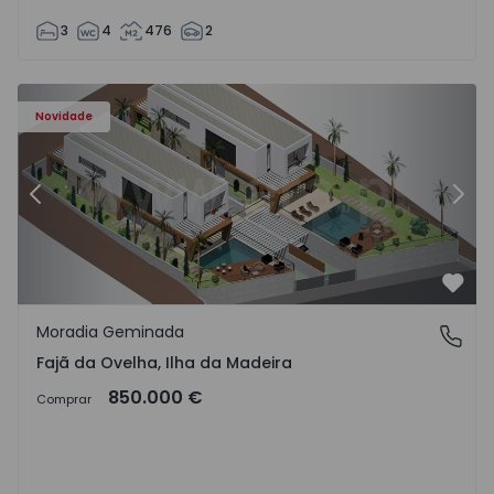
3
4
476
2
ha - 1574794 - 6
Moradia Geminada T3 Calheta (Madeira), Fajã da Ovelha -
Mo
Novidade
Anterior
Segu
Favo
Moradia Geminada
Fajã da Ovelha, Ilha da Madeira
Fajã da Ovelha, Ilha da Madeira
850.000 €
Comprar