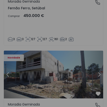
Moradia Geminada
Fernão Ferro, Setúbal
Fernão Ferro, Setúbal
450.000 €
Comprar
3
3
127
127
161
2
 - 1
Moradia Geminada T3 Seixal, Pinhal General - 1574940 - 2
Mo
Novidade
Anterior
Segu
Favo
Moradia Geminada
Pinhal General, Seixal