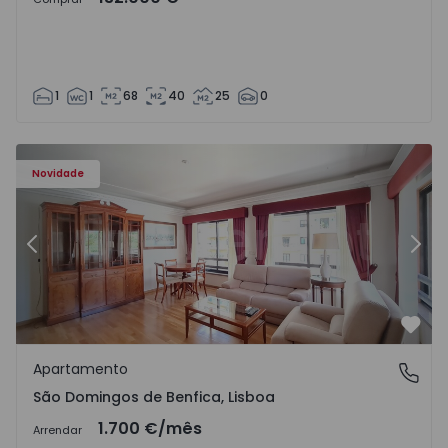
1
1
68
40
25
0
Novidade
Anterior
Segu
Favo
Apartamento
São Domingos de Benfica, Lisboa
São Domingos de Benfica, Lisboa
1.700 €
/mês
Arrendar