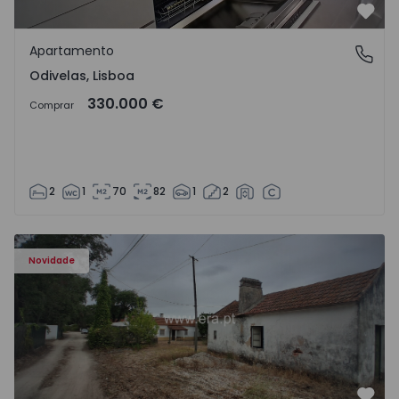
Favo
Apartamento
Odivelas, Lisboa
Odivelas, Lisboa
330.000 €
Comprar
2
1
70
82
1
2
Apartamento T3 Salvaterra de Magos, Marinhais - 157486
Novidade