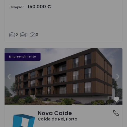
150.000 €
Comprar
0
1
3
Nova Caíde - 1
No
Empreendimento
Anterior
Segu
Favo
Nova Caíde
Caíde de Rei, Porto
Caíde de Rei, Porto