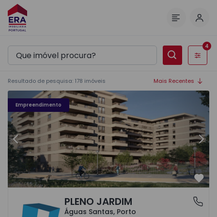
Inic
Menu
4
Filtros
Resultado de pesquisa
:
178
imóveis
Mais Recentes
Fachada PLENO JARDIM - 3
Fa
Empreendimento
Anterior
Segu
Favo
PLENO JARDIM
Águas Santas, Porto
Águas Santas, Porto