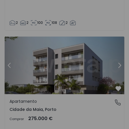
2
2
100
108
2
Apartamento T2 Maia, Cidade da Maia - 1571327 - 4
Ap
Anterior
Segu
Favo
Apartamento
Cidade da Maia, Porto
Cidade da Maia, Porto
275.000 €
Comprar