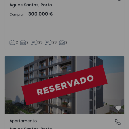
Águas Santas, Porto
300.000 €
Comprar
2
2
129
129
2
Apartamento T3 Maia, Águas Santas - 1572692 - 1
Favo
Apartamento
Águas Santas, Porto