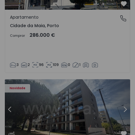
Favo
Apartamento
Cidade da Maia, Porto
Cidade da Maia, Porto
286.000 €
Comprar
3
2
96
109
0
1
Apartamento T2 Maia, Águas Santas - 1574710 - 5
Ap
Novidade
Anterior
Segu