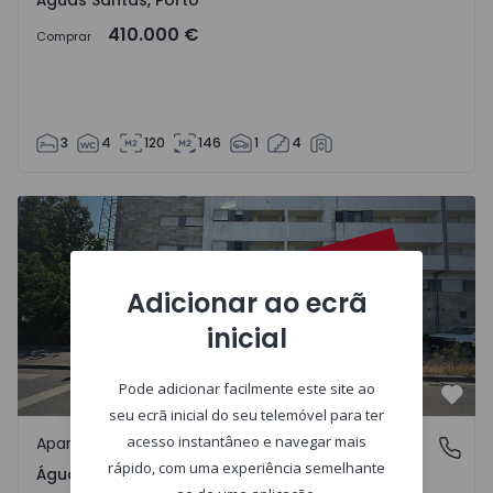
Águas Santas, Porto
410.000 €
Comprar
3
4
120
146
1
4
Apartamento T1 Maia, Águas Santas - 1563538 - 1
Adicionar ao ecrã
inicial
Pode adicionar facilmente este site ao
Favo
seu ecrã inicial do seu telemóvel para ter
acesso instantâneo e navegar mais
Apartamento
Águas Santas, Porto
rápido, com uma experiência semelhante
Águas Santas, Porto