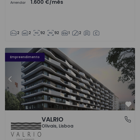
1.600 €
/mês
Arrendar
2
2
92
92
1
2
VALRIO - 1
VA
Empreendimento
Anterior
Segu
Favo
VALRIO
Olivais, Lisboa
Olivais, Lisboa