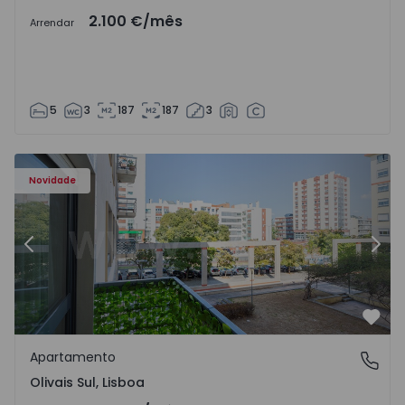
2.100 €
/mês
Arrendar
5
3
187
187
3
Novidade
Anterior
Segu
Favo
Apartamento
Olivais Sul, Lisboa
Olivais Sul, Lisboa