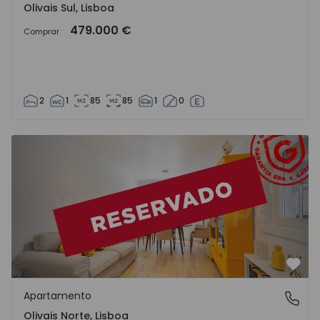
Olivais Sul, Lisboa
479.000 €
Comprar
2
1
85
85
1
0
Apartamento T1 Lisboa, Olivais Norte - 1555902 - 8
Favo
Apartamento
Olivais Norte, Lisboa
Olivais Norte, Lisboa