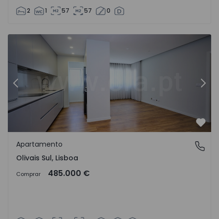
2
1
57
57
0
Apartamento T3 Lisboa, Olivais Sul - 1559690 - 2
Ap
Anterior
Segu
Favo
Apartamento
Olivais Sul, Lisboa
Olivais Sul, Lisboa
485.000 €
Comprar