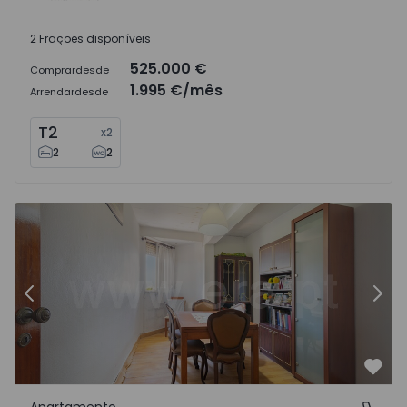
2 Frações disponíveis
525.000 €
Comprar
desde
1.995 €
/mês
Arrendar
desde
T2
x
2
2
2
Apartamento T3 Lisboa, Olivais Sul - 1573359 - 5
Ap
Anterior
Segu
Favo