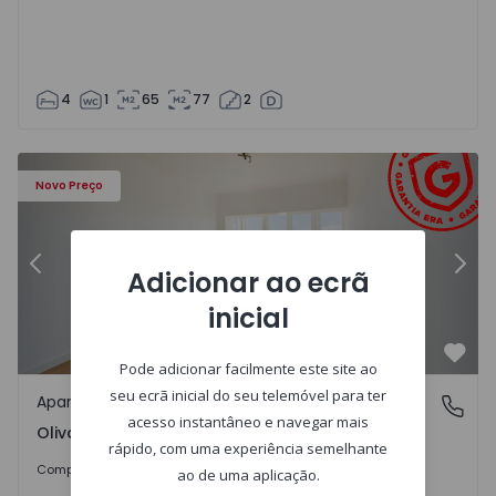
4
1
65
77
2
Apartamento T2 Lisboa, Olivais Sul - 1565839 - 8
Ap
Novo Preço
Anterior
Segu
Adicionar ao ecrã
inicial
Favo
Pode adicionar facilmente este site ao
seu ecrã inicial do seu telemóvel para ter
Apartamento
Olivais Sul, Lisboa
acesso instantâneo e navegar mais
Olivais Sul, Lisboa
rápido, com uma experiência semelhante
395.000 €
1%
Comprar
398.500 €
ao de uma aplicação.