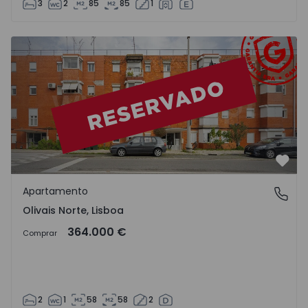
3
2
85
85
1
Apartamento T2 Lisboa, Olivais Norte - 1560311 - 1
Favo
Apartamento
Olivais Norte, Lisboa
Olivais Norte, Lisboa
364.000 €
Comprar
2
1
58
58
2