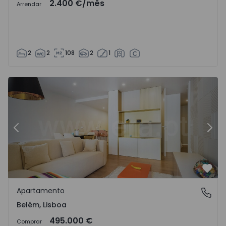
2.400 €
/mês
Arrendar
2
2
108
2
1
Apartamento T2 Lisboa, Belém - 1519941 - 12
Ap
Anterior
Segu
Favo
Apartamento
Belém, Lisboa
Belém, Lisboa
495.000 €
Comprar