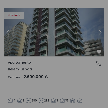
Apartamento T4 Lisboa, Belém - 1463777 - 1
Ap
Novidade
Anterior
Segu
Favo
Apartamento
Belém, Lisboa
Belém, Lisboa
2.600.000 €
Comprar
4
3
280
282
3
15