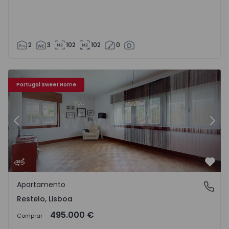
2
3
102
102
0
Apartamento T2 Lisboa, Belém - 1475255 - 1
Ap
Portugal Sweet Home
Anterior
Segu
Favo
Apartamento
Restelo, Lisboa
Restelo, Lisboa
495.000 €
Comprar