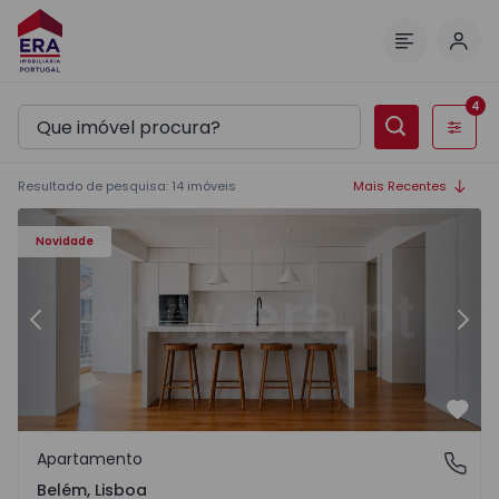
Inic
Menu
4
Filtros
Resultado de pesquisa
:
14
imóveis
Mais Recentes
Apartamento T2 Lisboa, Belém - 1572106 - 9
Ap
Novidade
Anterior
Segu
Favo
Apartamento
Belém, Lisboa
Belém, Lisboa