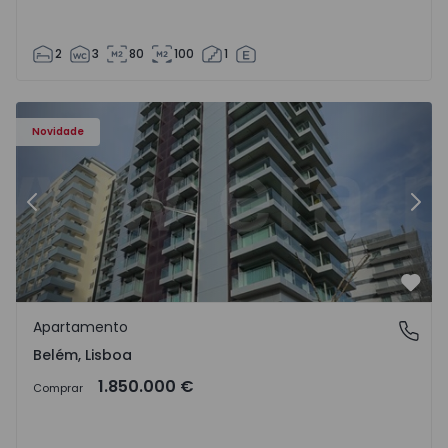
2
3
80
100
1
Apartamento T4 Lisboa, Belém - 1463797 - 1
Ap
Novidade
Anterior
Segu
Favo
Apartamento
Belém, Lisboa
Belém, Lisboa
1.850.000 €
Comprar