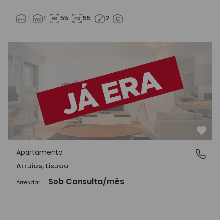
1
1
55
55
2
Favo
Apartamento
Arroios, Lisboa
Arroios, Lisboa
Sob Consulta
/mês
Arrendar