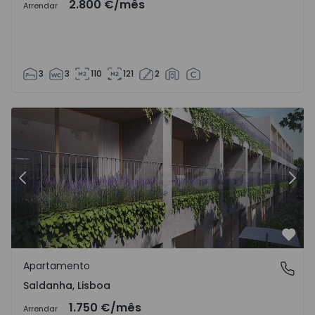
2.800 €
/mês
Arrendar
3
3
110
121
2
Apartamento T1 Lisboa, Saldanha - 1568382 - 1
Ap
Anterior
Segu
Favo
Apartamento
Saldanha, Lisboa
Saldanha, Lisboa
1.750 €
/mês
Arrendar