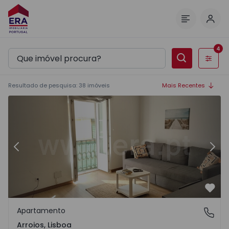
Inic
Menu
4
Filtros
Resultado de pesquisa
:
38
imóveis
Mais Recentes
Anterior
Segu
Favo
Apartamento
Arroios, Lisboa
Arroios, Lisboa