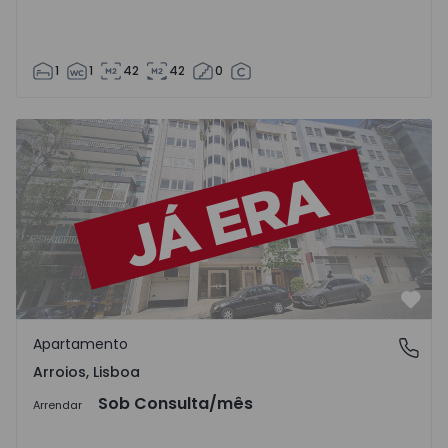
1
1
42
42
0
Apartamento T1 Lisboa, Arroios - 1558276 - 2
Favo
Apartamento
Arroios, Lisboa
Arroios, Lisboa
Sob Consulta
/mês
Arrendar