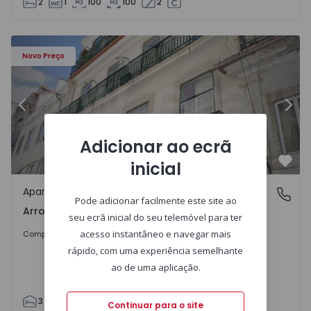
2
1
100
100
2
Apartamento T3 Lisboa, Arroios - 1564435 - 21
Ap
Novo Preço
Anterior
Segu
Adicionar ao ecrã
inicial
Favo
Apartamento
Arroios, Lisboa
Pode adicionar facilmente este site ao
Arroios, Lisboa
seu ecrã inicial do seu telemóvel para ter
499.000 €
5%
acesso instantâneo e navegar mais
Comprar
525.000 €
rápido, com uma experiência semelhante
ao de uma aplicação.
3
2
115
115
5
Continuar para o site