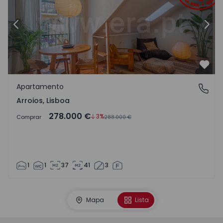
Anterior
Segu
Favo
Apartamento
Arroios, Lisboa
Arroios, Lisboa
278.000 €
3%
Comprar
288.000 €
1
1
37
41
3
Mapa
Lista