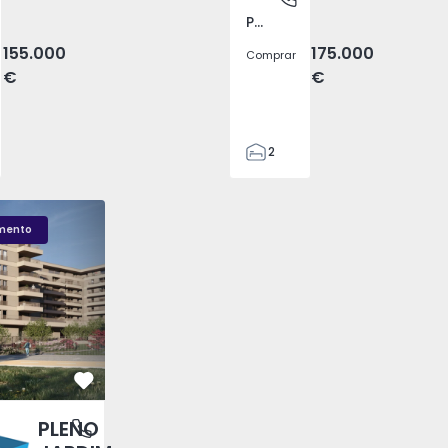
Pego, Abrantes
155.000
175.000
Comprar
€
€
2
1
99
LENO JARDIM - 3
Fachada PLENO JARDIM - 2
Sala T1 PLENO JARDI
59
mento
110
0
Favorito
PLENO
antas, Porto