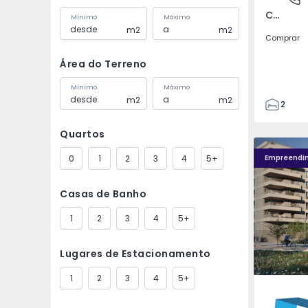
Covilhã e Canhoso, Castelo Branco
Mínimo
Máximo
m2
m2
Comprar
Área do Terreno
Mínimo
Máximo
m2
m2
2
1
Quartos
85
Fachada PLENO JARDIM - 4
Fachada P
85
0
1
2
3
4
5+
Empreendi
0
4
Casas de Banho
1
2
3
4
5+
Lugares de Estacionamento
1
2
3
4
5+
Águas S