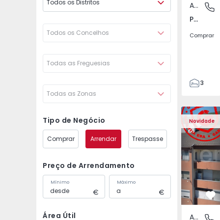
Todos os Distritos
Apartamento
Póvoa de
Póvoa de Varzim, Beiriz e Argivai, Porto
Todos os Concelhos
Comprar
Todas as Freguesias
3
Todas as Zonas
3
138
Apartamento T2 Covil
Apartament
153
Tipo de Negócio
Novidade
2
Comprar
Arrendar
Trespasse
Preço de Arrendamento
Mínimo
Máximo
Fa
Área Útil
Apartamento
Covilhã