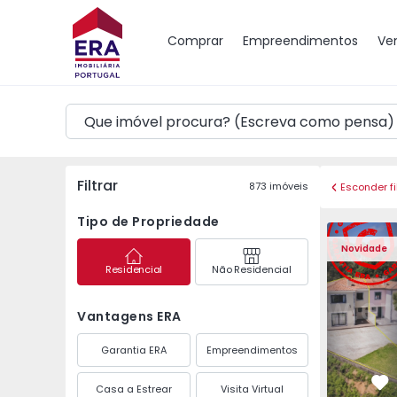
Mapa
Comprar
Empreendimentos
Ve
Filtrar
873
imóveis
Esconder fi
Tipo de Propriedade
Moradia Geminada T3 
Moradia G
Novidade
Residencial
Não Residencial
Vantagens ERA
Garantia ERA
Empreendimentos
Casa a Estrear
Visita Virtual
Fa