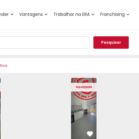
nder
Vantagens
Trabalhar na ERA
Franchising
Pesquisar
ltros
Angra do Heroísmo, São Mateus da Calheta - 1575310 - 40
eminada T3 Angra do Heroísmo, São Mateus da Calheta - 15
Moradia Geminada T3 Angra do Heroísmo, São Mateus da Ca
Moradia Geminada T3 Angra do Heroísmo, São Ma
Apartamento T2 Seixal, Amora - 1575805
Moradia Geminada T3 Angra do Heroís
Apartamento T2 Seixal, Amora
Moradia Geminada T3 Angra
Apartamento T2 Se
Moradia Geminad
Apartam
Mora
Novidade
vorito
Favorito