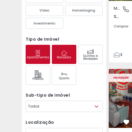
Moradia Geminada
São Mate
Vídeo
Homestaging
São Mateus da Calheta, Ilha Terceira
Investimento
Comprar
Tipo de Imóvel
3
Quintas e
Apartamentos
Moradias
Herdades
3
149
Apartamento T3 Póvoa 
Apartament
226
Novidade
Quarto
Prédios
2
Sub-tipo de Imóvel
Todos
Localização
Fa