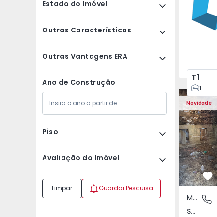
Estado do Imóvel
Outras Características
Outras Vantagens ERA
T1
Ano de Construção
1
Moradia Vi
Novidade
Piso
Avaliação do Imóvel
Fa
Limpar
Guardar Pesquisa
Moradia Rústica
São Tomé
São Tomé do Castelo e Justes, Vila Real