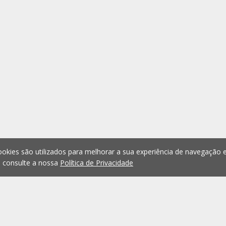
okies são utilizados para melhorar a sua experiência de navegação e
, consulte a nossa
Política de Privacidade
1
2
3
4
5
...
1075
Anterior
Seguint