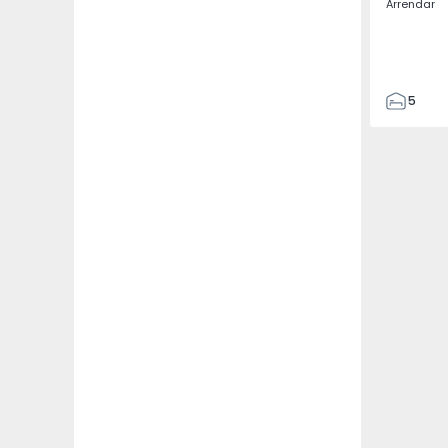
Arrendar
5
3
187
187
3