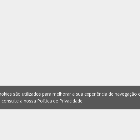
okies são utilizados para melhorar a sua experiência de navegação e
, consulte a nossa
Política de Privacidade
1
2
3
4
5
...
1076
Anterior
Seguint