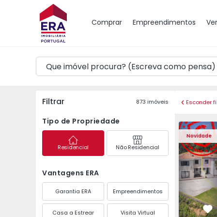
Mapa
Comprar
Empreendimentos
Ve
Filtrar
873
imóveis
Esconder fi
Tipo de Propriedade
Moradia Geminada T3 
Moradia G
Novidade
Residencial
Não Residencial
Vantagens ERA
Garantia ERA
Empreendimentos
Casa a Estrear
Visita Virtual
Fa