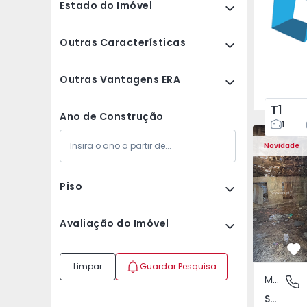
Estado do Imóvel
Outras Características
Outras Vantagens ERA
T1
Ano de Construção
1
Moradia Vi
Novidade
Piso
Avaliação do Imóvel
Fa
Limpar
Guardar Pesquisa
Moradia Rústica
São Tomé
São Tomé do Castelo e Justes, Vila Real