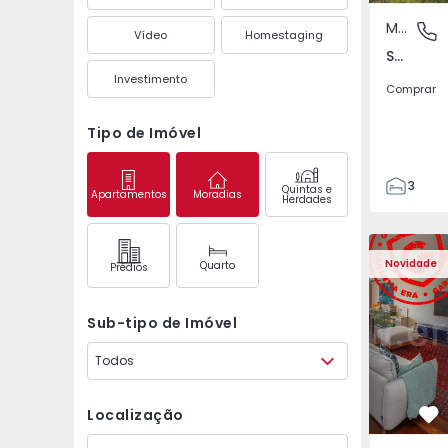
Moradia Geminada
São Mate
Vídeo
Homestaging
São Mateus da Calheta, Ilha Terceira
Investimento
Comprar
Tipo de Imóvel
3
Quintas e
Apartamentos
Moradias
Herdades
3
149
Apartamento T3 Póvoa 
Apartament
226
Novidade
Quarto
Prédios
2
Sub-tipo de Imóvel
Todos
Localização
Fa