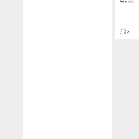
Arrendar
5
3
187
187
3