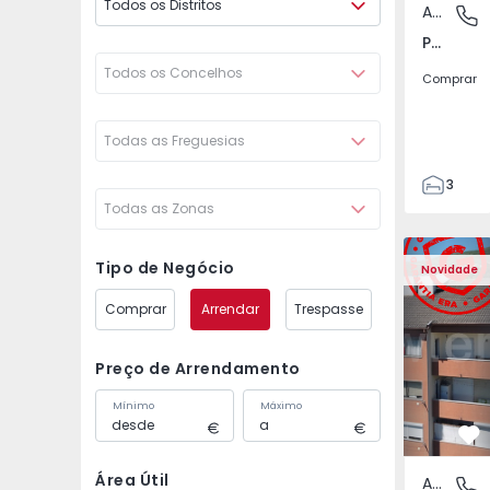
Todos os Distritos
Apartamento
Póvoa de
Póvoa de Varzim, Beiriz e Argivai, Porto
Todos os Concelhos
Comprar
Todas as Freguesias
3
Todas as Zonas
3
138
Apartamento T2 Covil
Apartament
153
Tipo de Negócio
Novidade
2
Comprar
Arrendar
Trespasse
Preço de Arrendamento
Mínimo
Máximo
Fa
Área Útil
Apartamento
Covilhã