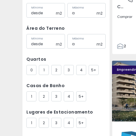
Covilhã e Canhoso, Castelo Branco
Mínimo
Máximo
m2
m2
Comprar
Área do Terreno
Mínimo
Máximo
m2
m2
2
1
Quartos
85
Fachada PLENO JARDIM - 4
Fachada P
85
0
1
2
3
4
5+
Empreendi
0
4
Casas de Banho
1
2
3
4
5+
Lugares de Estacionamento
1
2
3
4
5+
Águas S