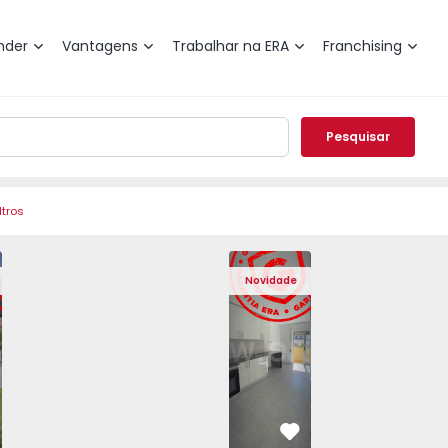
nder
Vantagens
Trabalhar na ERA
Franchising
Pesquisar
ltros
Angra do Heroísmo, São Mateus da Calheta - 1575310 - 40
eminada T3 Angra do Heroísmo, São Mateus da Calheta - 15
Moradia Geminada T3 Angra do Heroísmo, São Mateus da Ca
Moradia Geminada T3 Angra do Heroísmo, São Ma
Apartamento T2 Seixal, Amora - 1575805
Moradia Geminada T3 Angra do Heroís
Apartamento T2 Seixal, Amora
Moradia Geminada T3 Angra
Apartamento T2 Se
Moradia Geminad
Apartam
Mora
Novidade
vorito
Favorito