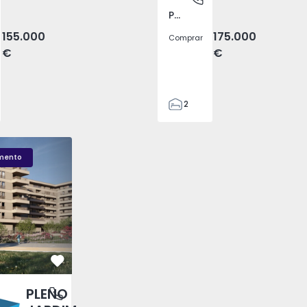
Pego, Abrantes
155.000
175.000
Comprar
€
€
2
1
99
LENO JARDIM - 3
Fachada PLENO JARDIM - 2
Sala T1 PLENO JARDI
59
mento
110
0
Favorito
PLENO
antas, Porto