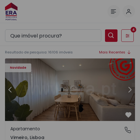
Inic
Menu
4
Filtros
Resultado de pesquisa
:
16106
imóveis
Mais Recentes
Apartamento T1 Lourinhã, Vimeiro - 1575406 - 1
Ap
Novidade
Anterior
Segu
Favo
Apartamento
Vimeiro, Lisboa
Vimeiro, Lisboa