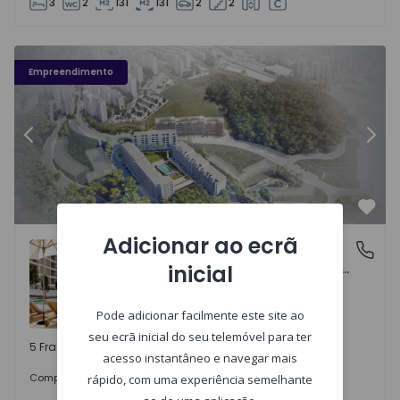
3
2
131
131
2
2
Élou - 10
Él
Empreendimento
Anterior
Segu
Favo
Adicionar ao ecrã
ÉLOU
Santo António dos Cavaleiros e Frielas, Lisboa
inicial
Santo António dos Cavaleiros e Frielas, Lisboa
Pode adicionar facilmente este site ao
seu ecrã inicial do seu telemóvel para ter
5 Frações disponíveis
acesso instantâneo e navegar mais
425.000 €
Comprar
desde
rápido, com uma experiência semelhante