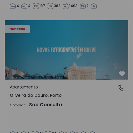
4
4
187
382
1493
2
Apartamento T3 Vila Nova de Gaia, Oliveira do Douro - 15
Novidade
Favo
Apartamento
Oliveira do Douro, Porto
Oliveira do Douro, Porto
Sob Consulta
Comprar