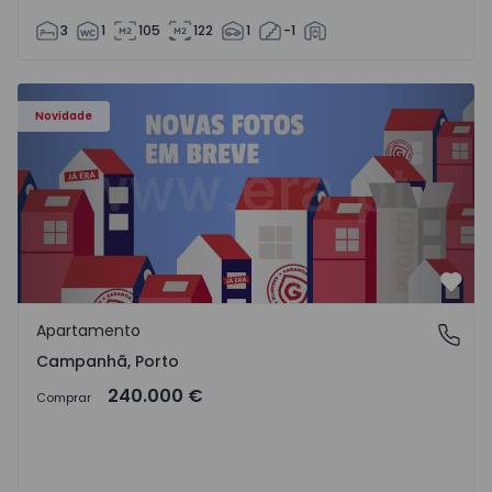
3
1
105
122
1
-1
Apartamento T3 Porto, Campanhã - 1575504 - 1
Novidade
Favo
Apartamento
Campanhã, Porto
Campanhã, Porto
240.000 €
Comprar