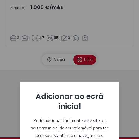
1.000 €
/mês
Arrendar
2
1
47
55
3
Mapa
Lista
Imóveis
Adicionar ao ecrã
inicial
Pode adicionar facilmente este site ao
seu ecrã inicial do seu telemóvel para ter
acesso instantâneo e navegar mais