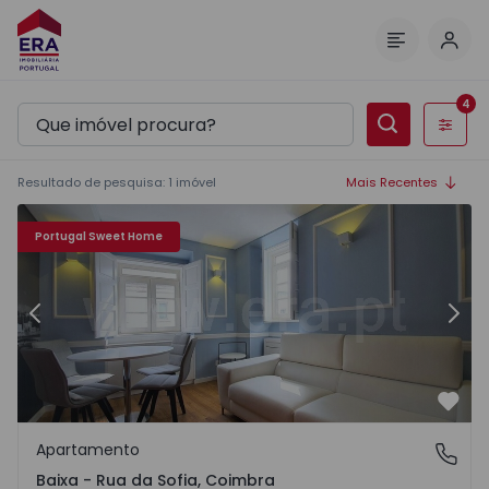
Inic
Menu
4
Filtros
Resultado de pesquisa
:
1
imóvel
Mais Recentes
Apartamento T2 Coimbra, Baixa - 1093327 - 2
Ap
Portugal Sweet Home
Anterior
Segu
Favo
Apartamento
Baixa - Rua da Sofia, Coimbra
Baixa - Rua da Sofia, Coimbra