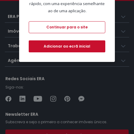
rápido, com uma experiência semelhante
ao de uma aplicação.
ERA Portugal
Continuar para o site
Imóveis
Trabalhar na ERA
Adicionar ao ecrã inicial
Agências ERA
Redes Sociais ERA
Siga-nos:
Newsletter ERA
Subscreva e seja o primeiro a conhecer imóveis únicos.