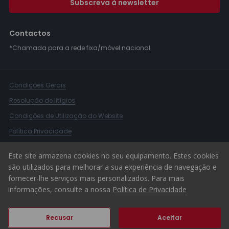
Subscreva à newsletter
Contactos
*Chamada para a rede fixa/móvel nacional.
Condições Gerais
Resolução de litígios
Condições de Utilização do Website
Política Privacidade
Livro Reclamações
Este site armazena cookies no seu equipamento. Estes cookies
Canal de Denúncias
são utilizados para melhorar a sua experiência de navegação e
fornecer-lhe serviços mais personalizados. Para mais
© 2026 ERA Portugal
informações, consulte a nossa
Política de Privacidade
Recusar
Aceitar