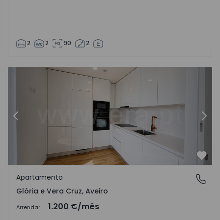
2
2
90
2
 5
Apartamento T2 Águeda, Aguada de Cima - 1557688 - 4
Ap
Anterior
Segu
Favo
Apartamento
Glória e Vera Cruz, Aveiro
Glória e Vera Cruz, Aveiro
1.200 €
/mês
Arrendar