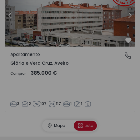
Anterior
Segu
Favo
Apartamento
Glória e Vera Cruz, Aveiro
Glória e Vera Cruz, Aveiro
385.000 €
Comprar
3
2
107
117
1
1
Mapa
Lista