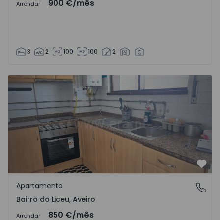
900 €
/mês
Arrendar
3
2
100
100
2
Apartamento T2 Aveiro, Bairro do Liceu - 1570926 - 1
Favo
Apartamento
Bairro do Liceu, Aveiro
Bairro do Liceu, Aveiro
850 €
/mês
Arrendar