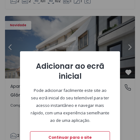
2
2
101
102
1
1
uz - 1563192 - 6
Apartamento T2 com Terraço Aveiro, Glória e Vera Cruz -
Ap
Novidade
Anterior
Segu
Adicionar ao ecrã
inicial
Favo
Apartamento
Glória e Vera Cruz, Aveiro
Pode adicionar facilmente este site ao
Glória e Vera Cruz, Aveiro
seu ecrã inicial do seu telemóvel para ter
475.000 €
acesso instantâneo e navegar mais
Comprar
rápido, com uma experiência semelhante
ao de uma aplicação.
2
1
80
117
1
1
Continuar para o site