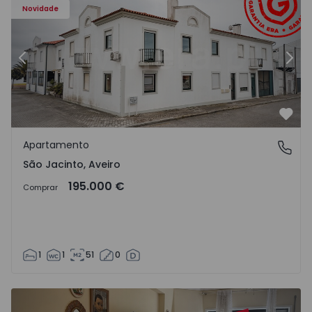
Novidade
Anterior
Segu
Favo
Apartamento
São Jacinto, Aveiro
São Jacinto, Aveiro
195.000 €
Comprar
1
1
51
0
Apartamento T2 Aveiro, Esgueira - 1556729 - 8