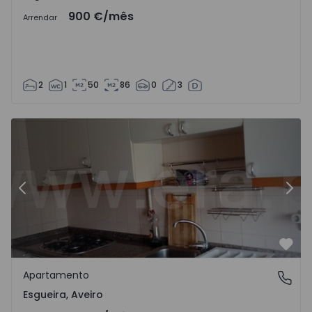
900 €
/mês
Arrendar
2
1
50
86
0
3
Anterior
Segu
Favo
Apartamento
Esgueira, Aveiro
Esgueira, Aveiro