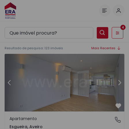
Inic
Menu
4
Filtros
Resultado de pesquisa
:
123
imóveis
Mais Recentes
Anterior
Segu
Favo
Apartamento
Esgueira, Aveiro
Esgueira, Aveiro