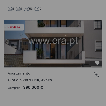
1
1
53
2
Apartamento T2 Aveiro, Glória e Vera Cruz - 1565426 - 1
Novidade
Favo
Apartamento
Glória e Vera Cruz, Aveiro
Glória e Vera Cruz, Aveiro
390.000 €
Comprar