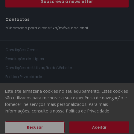
Subscreva à newsletter
Contactos
*Chamada para a rede fixa/móvel nacional.
Condições Gerais
Resolução de litígios
Condições de Utilização do Website
Política Privacidade
Livro Reclamações
Este site armazena cookies no seu equipamento. Estes cookies
Canal de Denúncias
são utilizados para melhorar a sua experiência de navegação e
fornecer-lhe serviços mais personalizados. Para mais
© 2026 ERA Portugal
informações, consulte a nossa
Política de Privacidade
Recusar
Aceitar