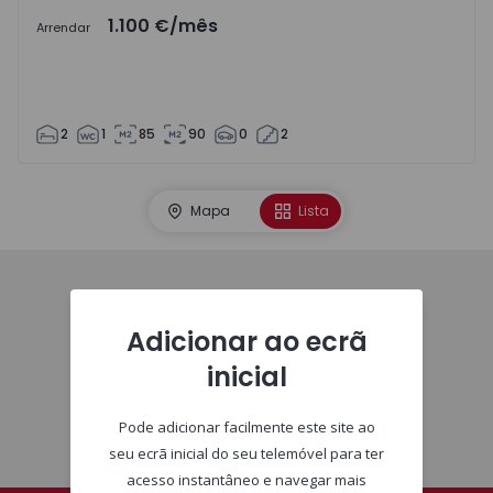
1.100 €
/mês
Arrendar
2
1
85
90
0
2
Mapa
Lista
Imóveis
Adicionar ao ecrã
inicial
Pode adicionar facilmente este site ao
seu ecrã inicial do seu telemóvel para ter
acesso instantâneo e navegar mais