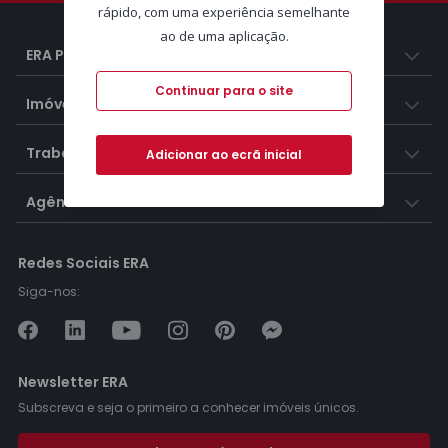
rápido, com uma experiência semelhante
ao de uma aplicação.
ERA Portugal
Continuar para o site
Imóveis
Trabalhar na ERA
Adicionar ao ecrã inicial
Agências ERA
Redes Sociais ERA
Siga-nos:
Newsletter ERA
Subscreva e seja o primeiro a conhecer imóveis únicos.