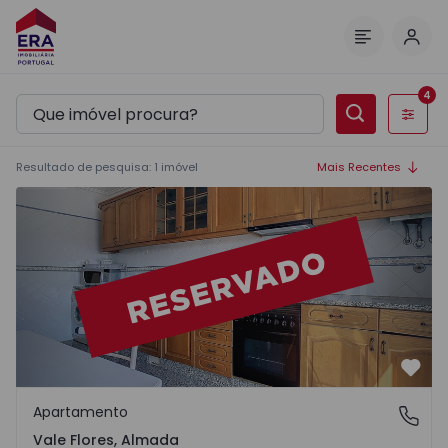
Inic
Menu
4
Filtros
Resultado de pesquisa
:
1
imóvel
Mais Recentes
Apartamento T2 Almada, Vale Flores - 1514482 - 5
Favo
Apartamento
Vale Flores, Almada
Vale Flores, Almada