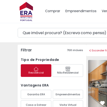
Mapa
Comprar
Empreendimentos
Ve
Filtrar
768
imóveis
Esconder fi
Tipo de Propriedade
Apartamento T3 Almad
Apartamen
Residencial
Não Residencial
Vantagens ERA
Garantia ERA
Empreendimentos
Casa a Estrear
Visita Virtual
Fa