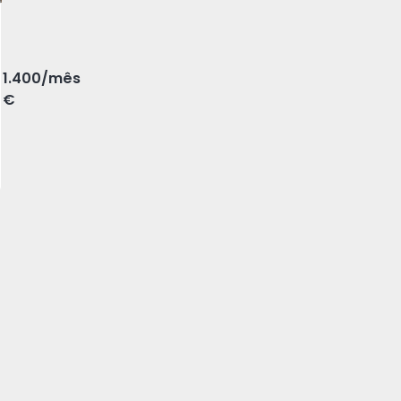
do Texugo, Almada
1.400
/mês
€