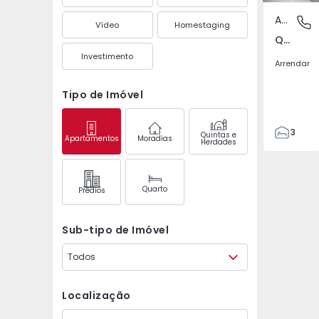
Apartamento
Quinta 
Vídeo
Homestaging
Quinta do Texugo, Almada
Investimento
Arrendar
Tipo de Imóvel
3
Quintas e
Apartamentos
Moradias
Herdades
3
Quarto
Prédios
Sub-tipo de Imóvel
Todos
Localização