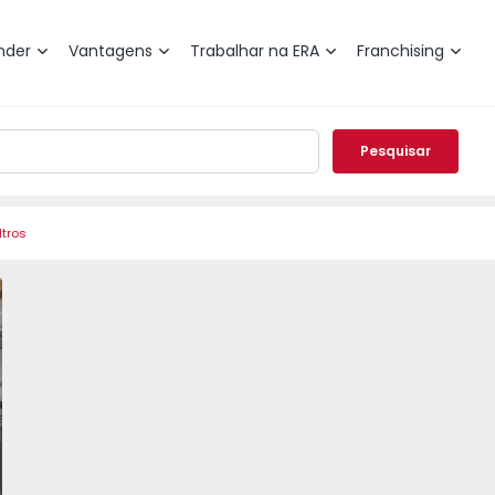
nder
Vantagens
Trabalhar na ERA
Franchising
Pesquisar
ltros
a, Quinta do Texugo - 1204660 - 23
to T3 Almada, Quinta do Texugo - 1204660 - 7
Apartamento T3 Almada, Quinta do Texugo - 1204660 - 8
Apartamento T3 Almada, Quinta do Texugo - 120
Apartamento T3 Almada, Quinta do Te
Apartamento T3 Almada, Qu
Apartamento T3 
Apar
vorito