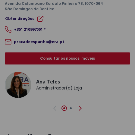
Avenida Columbano Bordalo Pinheiro 78
, 1070-064
São Domingos de Benfica
Obter direções
+351
210997001
*
pracadeespanha@era.pt
Consultar os nossos imóveis
Ana Teles
Administrador(a) Loja
Anterior
Seguinte