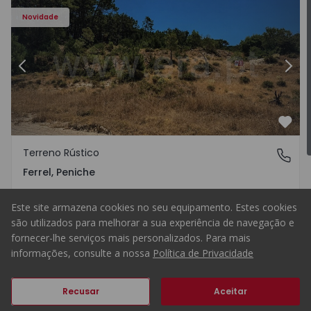
Novidade
Ferrel - 1572735 - 4
Anterior
Terreno Rústico Peniche, Ferre
Segu
Favo
Terreno Rústico
Ferrel, Peniche
Ferrel, Peniche
50.000 €
Comprar
Este site armazena cookies no seu equipamento. Estes cookies
são utilizados para melhorar a sua experiência de navegação e
fornecer-lhe serviços mais personalizados. Para mais
informações, consulte a nossa
Política de Privacidade
11640
Recusar
Aceitar
Anterior
Seguinte