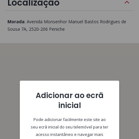
Localização
Morada
:
Avenida Monsenhor Manuel Bastos Rodrigues de
Sousa 7A
, 2520-206
Peniche
Adicionar ao ecrã
inicial
Pode adicionar facilmente este site ao
seu ecrã inicial do seu telemóvel para ter
acesso instantâneo e navegar mais