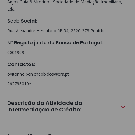
Anjos Guia & Vitorino - Sociedade de Mediação Imobiliária,
Lda.
Sede Social
:
Rua Alexandre Herculano Nº 54, 2520-273 Peniche
Nº Registo junto do Banco de Portugal
:
0001969
Contactos
:
ovitorino.penicheobidos@era.pt
262798010*
Descrição da Atividade da
Intermediação de Crédito: