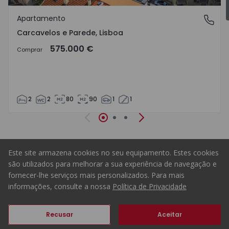
Favo
Apartamento
Carcavelos e Parede, Lisboa
Carcavelos e Parede, Lisboa
575.000 €
Comprar
2
2
80
90
1
1
Anterior
Seguinte
Este site armazena cookies no seu equipamento. Estes cookies
Homepage
são utilizados para melhorar a sua experiência de navegação e
fornecer-lhe serviços mais personalizados. Para mais
informações, consulte a nossa
Política de Privacidade
ERA Portugal
Recusar
Aceitar