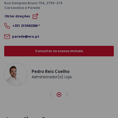
Rua Sampaio Bruno 75A
, 2755-279
Carcavelos e Parede
Obter direções
+351
215942386
*
parede@era.pt
Consultar os nossos imóveis
Pedro Reis Coelho
Administrador(a) Loja
Anterior
Seguinte