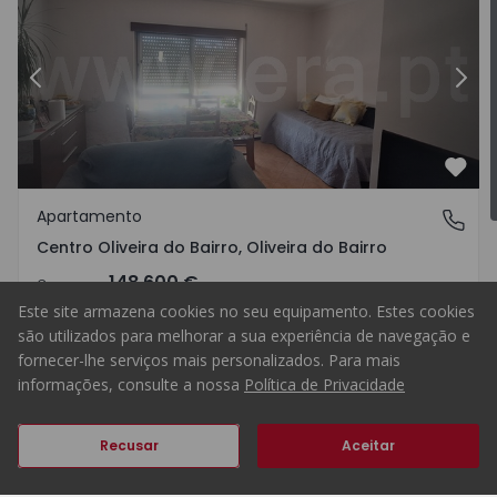
o Bairro, Centro Oliveira do Bairro - 1572601 - 5
Anterior
Apartamento T2 Oliveira do Bai
Segu
Favo
Apartamento
Centro Oliveira do Bairro, Oliveira do Bairro
Centro Oliveira do Bairro, Oliveira do Bairro
148.600 €
Comprar
Este site armazena cookies no seu equipamento. Estes cookies
são utilizados para melhorar a sua experiência de navegação e
fornecer-lhe serviços mais personalizados. Para mais
informações, consulte a nossa
Política de Privacidade
2
1
59
69
Anterior
Seguinte
Recusar
Aceitar