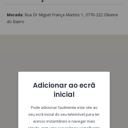
Morada
:
Rua Dr Miguel França Martins 1
, 3770-222
Oliveira
do Bairro
Adicionar ao ecrã
inicial
Pode adicionar facilmente este site ao
seu ecrã inicial do seu telemóvel para ter
acesso instantâneo e navegar mais