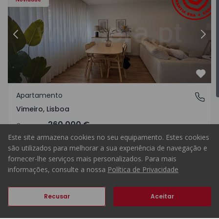
Vale Vite - 1575406 - 11
Anterior
Apartamento T1 Lourinhã, Vim
Segu
Favo
Apartamento
Vimeiro, Lisboa
Vimeiro, Lisboa
260.000 €
Comprar
Este site armazena cookies no seu equipamento. Estes cookies
são utilizados para melhorar a sua experiência de navegação e
fornecer-lhe serviços mais personalizados. Para mais
informações, consulte a nossa
Política de Privacidade
1
1
55
67
0
Anterior
Seguinte
Recusar
Aceitar