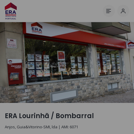
Inic
Menu
ERA Lourinhã / Bombarral
Anjos, Guia&Vitorino-SMI, lda
| AMI:
6071