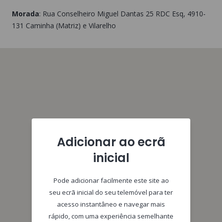
Morada
:
Rua Conselheiro Miguel Dantas 25 RDC Esq
, 4910-
131
Caminha (Matriz) e Vilarelho
Adicionar ao ecrã
inicial
Pode adicionar facilmente este site ao
seu ecrã inicial do seu telemóvel para ter
acesso instantâneo e navegar mais
rápido, com uma experiência semelhante