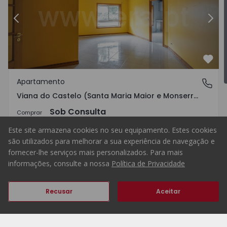
Castelo, Viana do Castelo (Santa Maria Maior e Monserrate)
Anterior
Apartamento T2 Viana do Cast
Segu
Favo
Apartamento
Viana do Castelo (Santa Maria Maior e Monserrate) e M
Viana do Castelo (Santa Maria Maior e Monserrate) e Meadela, Viana do Castelo
Sob Consulta
Comprar
Este site armazena cookies no seu equipamento. Estes cookies
são utilizados para melhorar a sua experiência de navegação e
fornecer-lhe serviços mais personalizados. Para mais
2
1
67
67
0
informações, consulte a nossa
Política de Privacidade
Anterior
Seguinte
Recusar
Aceitar
Homepage