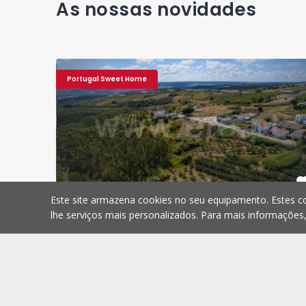
As nossas novidades
Portugal Sweet Home
Bombarral, Carvalhal - 1570713 - 6
Terreno Misto Bombarra
Este site armazena cookies no seu equipamento. Estes co
Terreno Misto
Carvalhal, Leiria
lhe serviços mais personalizados. Para mais informações
Carvalhal, Leiria
280.000 €
Comprar