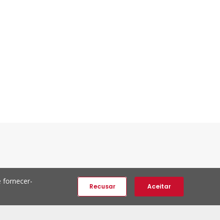
Ver todos
 fornecer-
Recusar
Aceitar
Garantia ERA
Novidad