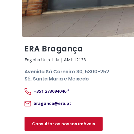
ERA Bragança
Engloba Unip. Lda
| AMI:
12138
Avenida Sá Carneiro 30
, 5300-252
Sé, Santa Maria e Meixedo
+351
273094046
*
braganca@era.pt
Consultar os nossos imóveis