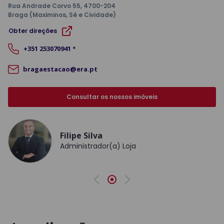
Rua Andrade Corvo 55
, 4700-204
Braga (Maximinos, Sé e Cividade)
Obter direções
+351
253070941
*
bragaestacao@era.pt
Consultar os nossos imóveis
Filipe Silva
Administrador(a) Loja
Anterior
Seguinte