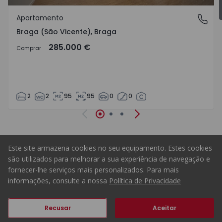
Favo
Apartamento
Braga (São Vicente), Braga
Braga (São Vicente), Braga
285.000 €
Comprar
2
2
95
95
0
0
Anterior
Seguinte
Este site armazena cookies no seu equipamento. Estes cookies
Homepage
são utilizados para melhorar a sua experiência de navegação e
fornecer-lhe serviços mais personalizados. Para mais
informações, consulte a nossa
Política de Privacidade
ERA Portugal
Recusar
Aceitar