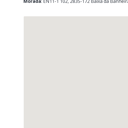
Morada
:
EN11-1 102
, 2835-172
Baixa da Banheir