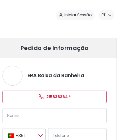
Fe
Iniciar Sessão
PT
Pedido de Informação
ERA Baixa da Banheira
215838364
*
+351