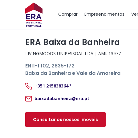
Mapa
Comprar
Empreendimentos
Ve
ERA Baixa da Banheira
LIVINGMOODS UNIPESSOAL LDA
| AMI:
13977
EN11-1 102
, 2835-172
Baixa da Banheira e Vale da Amoreira
+351
215838364
*
baixadabanheira@era.pt
Consultar os nossos imóveis