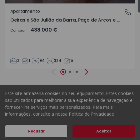
Favo
Apartamento
Oeiras e São Julião da Barra, Paço de Arcos e Caxias, Li
Oeiras e São Julião da Barra, Paço de Arcos e Caxias, Lisboa
438.000 €
Comprar
2
1
94
324
5
Anterior
Seguinte
Este site armazena cookies no seu equipamento. Estes cookies
Homepage
são utilizados para melhorar a sua experiência de navegação e
fornecer-lhe serviços mais personalizados. Para mais
informações, consulte a nossa
Política de Privacidade
ERA Portugal
Recusar
Aceitar