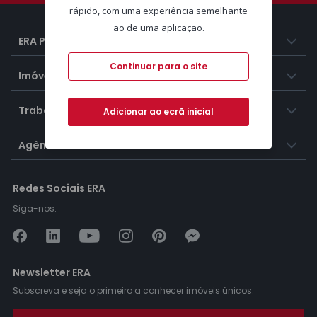
rápido, com uma experiência semelhante
ao de uma aplicação.
ERA Portugal
Continuar para o site
Imóveis
Trabalhar na ERA
Adicionar ao ecrã inicial
Agências ERA
Redes Sociais ERA
Siga-nos:
Newsletter ERA
Subscreva e seja o primeiro a conhecer imóveis únicos.