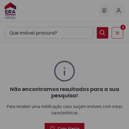
Inic
Menu
4
Filtros
Não encontramos resultados para a sua
pesquisa!
Para receber uma notificação caso surjam imóveis com estas
características
Criar Alerta