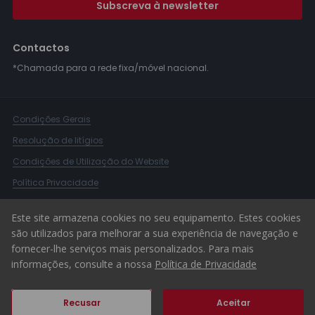
Subscreva à newsletter
Contactos
*Chamada para a rede fixa/móvel nacional.
Condições Gerais
Resolução de litígios
Condições de Utilização do Website
Política Privacidade
Livro Reclamações
Este site armazena cookies no seu equipamento. Estes cookies
Canal de Denúncias
são utilizados para melhorar a sua experiência de navegação e
fornecer-lhe serviços mais personalizados. Para mais
© 2026 ERA Portugal
informações, consulte a nossa
Política de Privacidade
Recusar
Aceitar