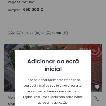
Pegões, Setúbal
650.000 €
Comprar
2
1
73
101
40755
Moradia Isolada T3 Montijo, Montijo e Afonsoeiro - 15283
Adicionar ao ecrã
inicial
Pode adicionar facilmente este site ao
seu ecrã inicial do seu telemóvel para ter
Favo
acesso instantâneo e navegar mais
rápido, com uma experiência semelhante
Moradia Isolada
Montijo e Afonsoeiro, Setúbal
ao de uma aplicação.
Montijo e Afonsoeiro, Setúbal