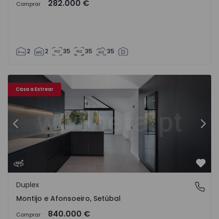
282.000 €
Comprar
2
2
35
35
35
 43
Duplex T3 Montijo, Montijo e Afonsoeiro - 1543708 - 11
Du
Casa a Estrear
Anterior
Segu
Favo
Duplex
Montijo e Afonsoeiro, Setúbal
Montijo e Afonsoeiro, Setúbal
840.000 €
Comprar