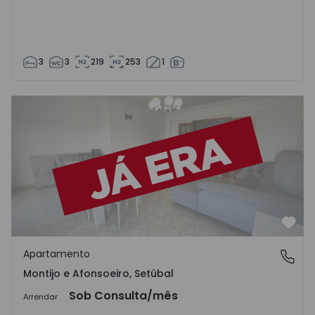
3
3
219
253
1
Apartamento T3 Montijo, Montijo e Afonsoeiro - 1537488 
Favo
Apartamento
Montijo e Afonsoeiro, Setúbal
Montijo e Afonsoeiro, Setúbal
Sob Consulta
/mês
Arrendar