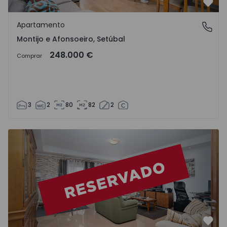
Favo
Apartamento
Montijo e Afonsoeiro, Setúbal
Montijo e Afonsoeiro, Setúbal
248.000 €
Comprar
3
2
80
82
2
Apartamento T3 Montijo, Montijo e Afonsoeiro - 1562375 
Favo