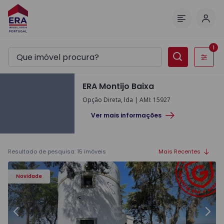
Inic
Menu
1
Filtros
ERA Montijo Baixa
Opção Direta, lda
|
AMI
:
15927
Ver mais informações
Resultado de pesquisa
:
15
imóveis
Mais Recentes
Moradia Rústica T1 Arraiolos - 1574261 - 1
Mo
Novidade
Anterior
Segu