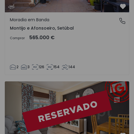
Favo
Moradia em Banda
Montijo e Afonsoeiro, Setúbal
Montijo e Afonsoeiro, Setúbal
565.000 €
Comprar
2
3
126
154
144
Apartamento T3 Montijo, Montijo e Afonsoeiro - 1551408 