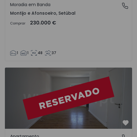
Moradia em Banda
Montijo e Afonsoeiro, Setúbal
Montijo e Afonsoeiro, Setúbal
230.000 €
Comprar
1
1
48
37
Apartamento T3 Alcochete, Samouco - 1564322 - 3
Favo
Apartamento