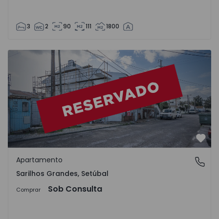
3
2
90
111
1800
Apartamento T3 Montijo, Sarilhos Grandes - 1524851 - 5
Favo
Apartamento
Sarilhos Grandes, Setúbal
Sarilhos Grandes, Setúbal
Sob Consulta
Comprar