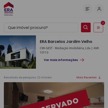
Inic
Menu
1
Filtros
ERA Barcelos Jardim Velho
CMI-GEST - Mediação Imobiliária, Lda
|
AMI
:
10110
Ver mais informações
Resultado de pesquisa
:
22
imóveis
Mais Recentes