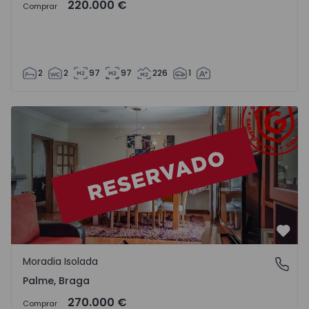
220.000 €
Comprar
2
2
97
97
226
1
Moradia Isolada T3 Barcelos, Palme - 1410834 - 20
Favo
Moradia Isolada
Palme, Braga
Palme, Braga
270.000 €
Comprar