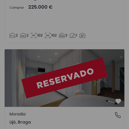
225.000 €
Comprar
2
2
102
102
2
1
Favo
Moradia
Lijó, Braga
Lijó, Braga