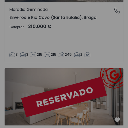
Moradia Geminada
Silveiros e Rio Covo (Santa Eulália), Braga
Silveiros e Rio Covo (Santa Eulália), Braga
310.000 €
Comprar
3
3
215
215
245
2
Apartamento T3 Braga, Ferreiros e Gondizalves - 1469044
Favo