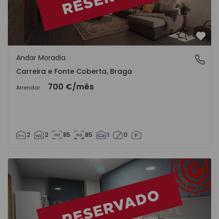
Favo
Andar Moradia
Carreira e Fonte Coberta, Braga
Carreira e Fonte Coberta, Braga
700 €
/mês
Arrendar
2
2
85
85
1
0
Apartamento T3 Barcelos, Várzea - 1492026 - 13