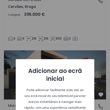
Cervães, Braga
Cervães, Braga
335.000 €
Comprar
3
3
216
216
600
2
Adicionar ao ecrã
inicial
Pode adicionar facilmente este site ao
seu ecrã inicial do seu telemóvel para ter
Favo
acesso instantâneo e navegar mais
Moradia Geminada
Fornelos, Braga
rápido, com uma experiência semelhante