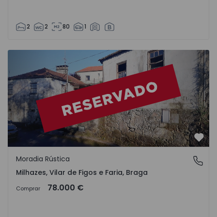
2
2
80
1
Moradia Rústica Barcelos, Milhazes, Vilar de Figos e Faria 
Favo
Moradia Rústica
Milhazes, Vilar de Figos e Faria, Braga
Milhazes, Vilar de Figos e Faria, Braga
78.000 €
Comprar