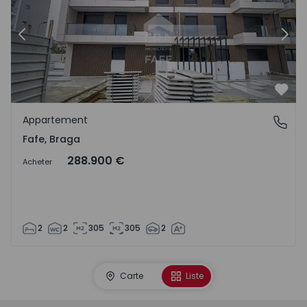
Précédent
Suiv
Préf
Appartement
Fafe, Braga
Fafe, Braga
288.900 €
Acheter
2
2
305
305
2
Carte
Liste