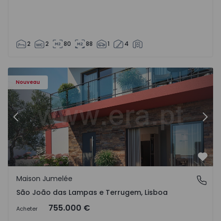
2
2
80
88
1
4
Nouveau
Précédent
Suiv
Préf
Maison Jumelée
São João das Lampas e Terrugem, Lisboa
São João das Lampas e Terrugem, Lisboa
755.000 €
Acheter