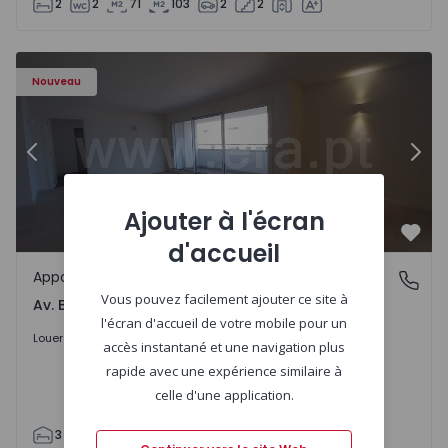
2
2
71
103
2
2
Appartement T3 Porto, Av. Boavista - 1575472 - 5
Ap
Nouveau
Précédent
Suiv
Ajouter à l'écran
Préf
d'accueil
Appartement
Av. Boavista, Porto
Vous pouvez facilement ajouter ce site à
Av. Boavista, Porto
l'écran d'accueil de votre mobile pour un
2.300 €
/mois
Louer
accès instantané et une navigation plus
rapide avec une expérience similaire à
celle d'une application.
3
2
132
142
2
4