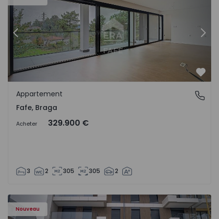
Précédent
Suiv
Préf
Appartement
Fafe, Braga
Fafe, Braga
329.900 €
Acheter
3
2
305
305
2
Nouveau