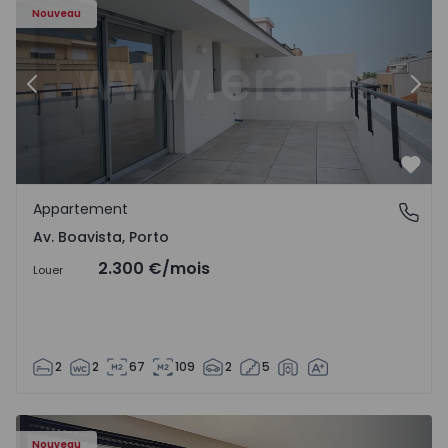
Nouveau
Précédent
Suiv
Préf
Appartement
Av. Boavista, Porto
Av. Boavista, Porto
2.300 €
/mois
Louer
2
2
67
109
2
5
Nouveau