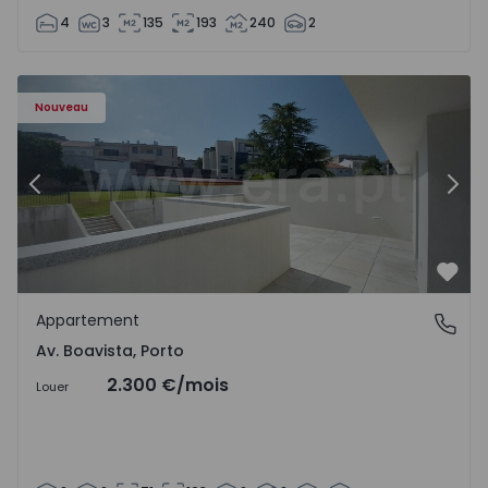
4
3
135
193
240
2
Appartement T2 Porto, Av. Boavista - 1575459 - 4
Ap
Nouveau
Précédent
Suiv
Préf
Appartement
Av. Boavista, Porto
Av. Boavista, Porto
2.300 €
/mois
Louer