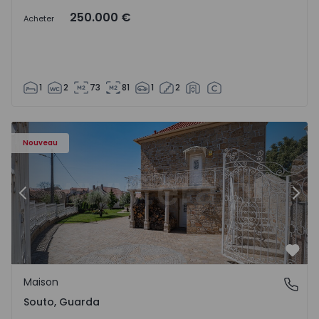
250.000 €
Acheter
1
2
73
81
1
2
Maison T4 Sabugal, Souto - 1575640 - 10
Ma
Nouveau
Précédent
Suiv
Préf
Maison
Souto, Guarda
Souto, Guarda