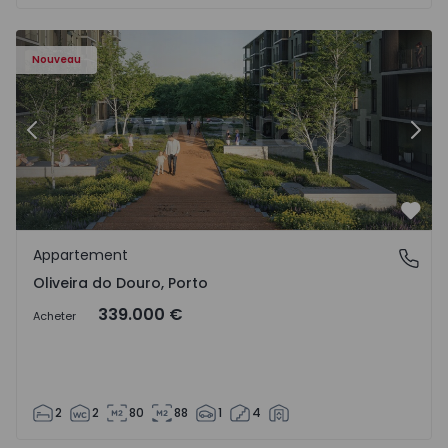
- 1575522 - 8
Appartement T2 Vila Nova de Gaia, Oliveira do Douro - 15
Ap
Nouveau
Précédent
Suiv
Préf
Appartement
Oliveira do Douro, Porto
Oliveira do Douro, Porto
339.000 €
Acheter
2
2
80
88
1
4