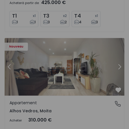
425.000 €
Acheter
à partir de
T1
T3
T4
x
1
x
2
x
1
1
1
3
2
4
3
Appartement T2 Moita, Alhos Vedros - 1572464 - 1
Ap
Nouveau
Précédent
Suiv
Préf
Appartement
Alhos Vedros, Moita
Alhos Vedros, Moita
310.000 €
Acheter