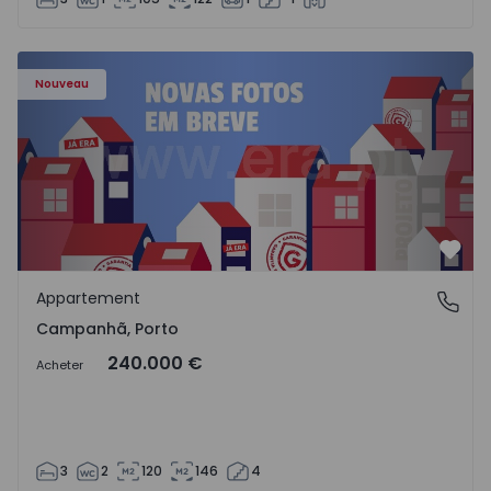
Appartement T3 Porto, Campanhã - 1575504 - 1
Nouveau
Préf
Appartement
Campanhã, Porto
Campanhã, Porto
240.000 €
Acheter
3
2
120
146
4