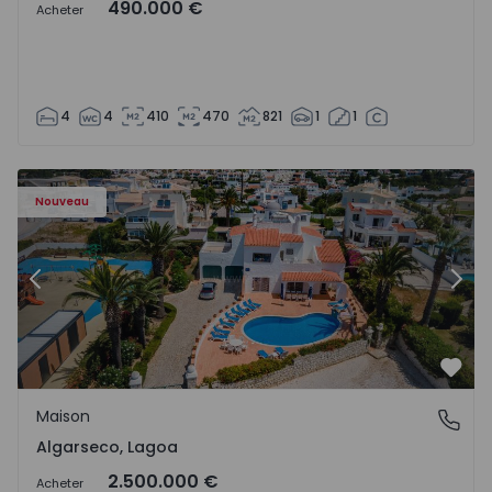
490.000 €
Acheter
4
4
410
470
821
1
1
Maison T6 Lagoa, Algarseco - 1523918 - 51
Ma
Nouveau
Précédent
Suiv
Préf
Maison
Algarseco, Lagoa
Algarseco, Lagoa
2.500.000 €
Acheter