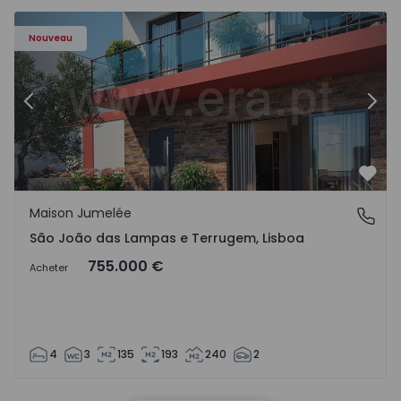
Nouveau
Précédent
Suiv
Préf
Maison Jumelée
São João das Lampas e Terrugem, Lisboa
São João das Lampas e Terrugem, Lisboa
755.000 €
Acheter
4
3
135
193
240
2