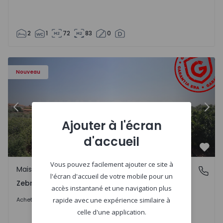
2
1
72
83
0
- 1566201 - 43
Maison de Ville T4 Idanha-a-Nova, Zebreira e Segura - 15
Ma
Nouveau
Précédent
Suiv
Ajouter à l'écran
d'accueil
Préf
Vous pouvez facilement ajouter ce site à
Maison de Ville
Zebreira e Segura, Castelo Branco
l'écran d'accueil de votre mobile pour un
Zebreira e Segura, Castelo Branco
accès instantané et une navigation plus
79.000 €
Acheter
rapide avec une expérience similaire à
celle d'une application.