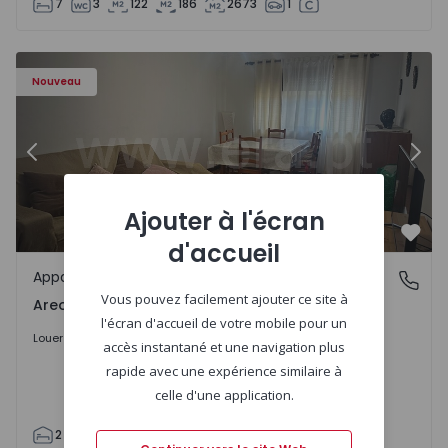
7
3
122
186
2673
1
Appartement T2 Gondomar, Areosa - 1574869 - 1
Ap
Nouveau
Précédent
Suiv
Ajouter à l'écran
Préf
d'accueil
Appartement
Areosa, Gondomar
Vous pouvez facilement ajouter ce site à
Areosa, Gondomar
l'écran d'accueil de votre mobile pour un
1.200 €
/mois
Louer
accès instantané et une navigation plus
rapide avec une expérience similaire à
celle d'une application.
2
2
97
97
1
2