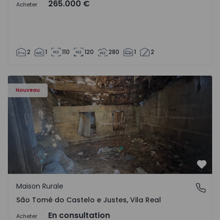
265.000 €
Acheter
2
1
110
120
280
1
2
Maison Vila Real, São Tomé do Castelo e Justes - 1575189 
Nouveau
Préf
Maison Rurale
São Tomé do Castelo e Justes, Vila Real
São Tomé do Castelo e Justes, Vila Real
En consultation
Acheter