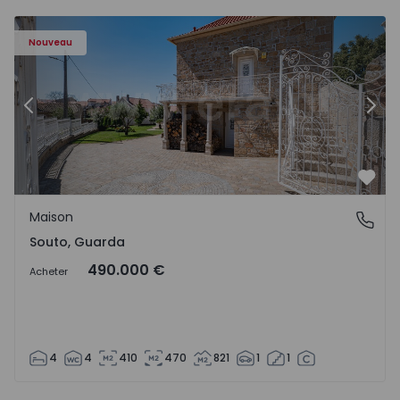
Maison T4 Sabugal, Souto - 1575640 - 10
Ma
Nouveau
Précédent
Suiv
Préf
Maison
Souto, Guarda
Souto, Guarda
490.000 €
Acheter
4
4
410
470
821
1
1