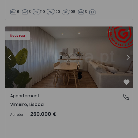
6
3
110
120
109
3
Appartement T1 Lourinhã, Vimeiro - 1575406 - 1
Ap
Nouveau
Précédent
Suiv
Préf
Appartement
Vimeiro, Lisboa
Vimeiro, Lisboa
260.000 €
Acheter