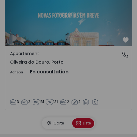
Préf
Appartement
Oliveira do Douro, Porto
Oliveira do Douro, Porto
En consultation
Acheter
3
2
131
131
2
2
Carte
Liste