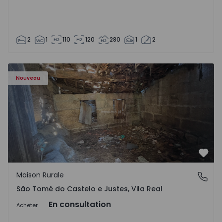
2
1
110
120
280
1
2
Maison Vila Real, São Tomé do Castelo e Justes - 1575189 
Nouveau
Préf
Maison Rurale
São Tomé do Castelo e Justes, Vila Real
São Tomé do Castelo e Justes, Vila Real
En consultation
Acheter