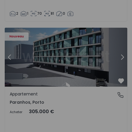
2
1
70
81
0
Appartement T1 Porto, Paranhos - 1575706 - 8
Ap
Nouveau
Précédent
Suiv
Préf
Appartement
Paranhos, Porto
Paranhos, Porto
305.000 €
Acheter