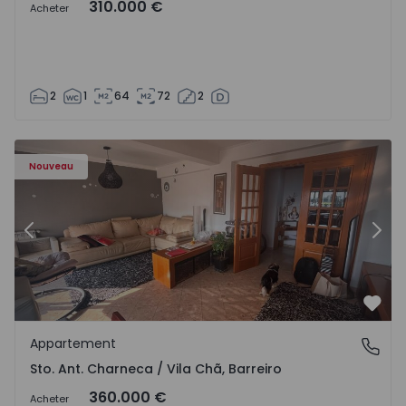
310.000 €
Acheter
2
1
64
72
2
 - 1573477 - 11
Appartement T3 Barreiro, Santo António da Charneca - 1
Ap
Nouveau
Précédent
Suiv
Préf
Appartement
Sto. Ant. Charneca / Vila Chã, Barreiro
Sto. Ant. Charneca / Vila Chã, Barreiro
360.000 €
Acheter