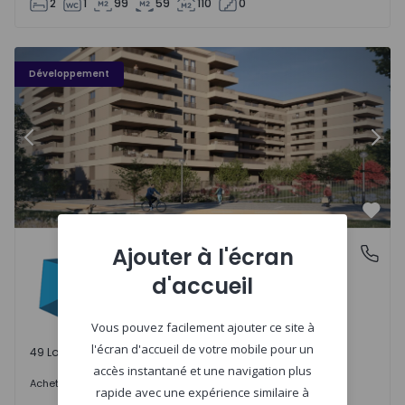
2
1
99
59
110
0
PLENO JARDIM - 3
P
Développement
Précédent
Suiv
Préf
PLENO JARDIM
Ajouter à l'écran
Águas Santas, Porto
Águas Santas, Porto
d'accueil
Vous pouvez facilement ajouter ce site à
l'écran d'accueil de votre mobile pour un
49 Lots disponibles
accès instantané et une navigation plus
242.000 €
Acheter
à partir de
rapide avec une expérience similaire à