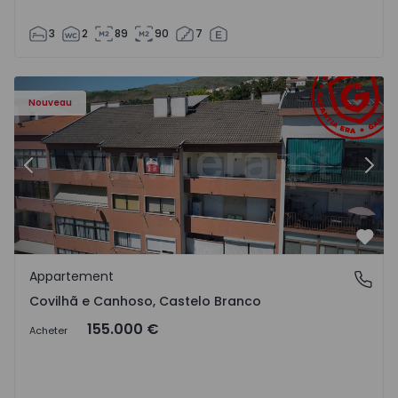
3
2
89
90
7
 - 18
Appartement T2 Covilhã, Covilhã e Canhoso - 1497806 - 1
Ap
Nouveau
Précédent
Suiv
Préf
Appartement
Covilhã e Canhoso, Castelo Branco
Covilhã e Canhoso, Castelo Branco
155.000 €
Acheter