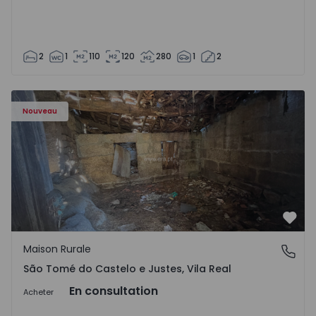
2
1
110
120
280
1
2
Maison Vila Real, São Tomé do Castelo e Justes - 1575189 
Nouveau
Préf
Maison Rurale
São Tomé do Castelo e Justes, Vila Real
São Tomé do Castelo e Justes, Vila Real
En consultation
Acheter