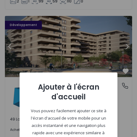
2
1
99
59
110
0
PLENO JARDIM - 3
P
Développement
Précédent
Suiv
Préf
PLENO JARDIM
Ajouter à l'écran
Águas Santas, Porto
Águas Santas, Porto
d'accueil
Vous pouvez facilement ajouter ce site à
l'écran d'accueil de votre mobile pour un
49 Lots disponibles
accès instantané et une navigation plus
242.000 €
Acheter
à partir de
rapide avec une expérience similaire à