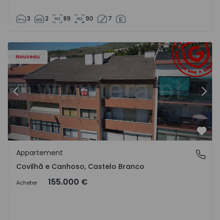
3
2
89
90
7
 - 18
Appartement T2 Covilhã, Covilhã e Canhoso - 1497806 - 1
Ap
Nouveau
Précédent
Suiv
Préf
Appartement
Covilhã e Canhoso, Castelo Branco
Covilhã e Canhoso, Castelo Branco
155.000 €
Acheter