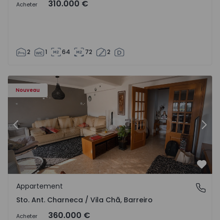
310.000 €
Acheter
2
1
64
72
2
ã - 1573477 - 14
Appartement T3 Barreiro, Sto. Ant. Charneca / Vila Chã - 
Ap
Nouveau
Précédent
Suiv
Préf
Appartement
Sto. Ant. Charneca / Vila Chã, Barreiro
Sto. Ant. Charneca / Vila Chã, Barreiro
360.000 €
Acheter