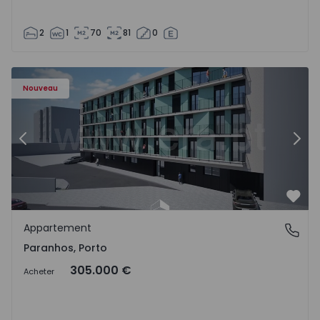
2
1
70
81
0
Appartement T1 Porto, Paranhos - 1575706 - 8
Ap
Nouveau
Précédent
Suiv
Préf
Appartement
Paranhos, Porto
Paranhos, Porto
305.000 €
Acheter