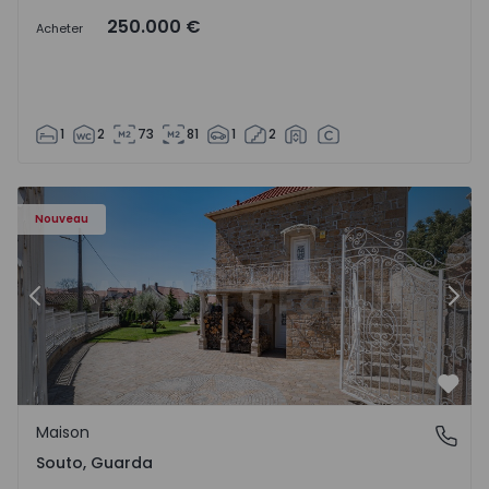
250.000 €
Acheter
1
2
73
81
1
2
Maison T4 Sabugal, Souto - 1575640 - 10
Ma
Nouveau
Précédent
Suiv
Préf
Maison
Souto, Guarda
Souto, Guarda