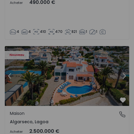
490.000 €
Acheter
4
4
410
470
821
1
1
Maison T6 Lagoa, Algarseco - 1523918 - 51
Ma
Nouveau
Précédent
Suiv
Préf
Maison
Algarseco, Lagoa
Algarseco, Lagoa
2.500.000 €
Acheter