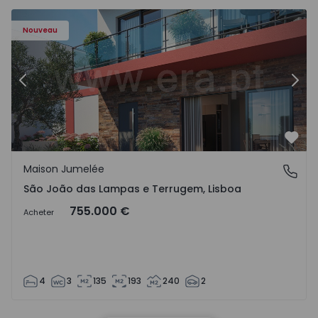
Nouveau
Précédent
Suiv
Préf
Maison Jumelée
São João das Lampas e Terrugem, Lisboa
São João das Lampas e Terrugem, Lisboa
755.000 €
Acheter
4
3
135
193
240
2