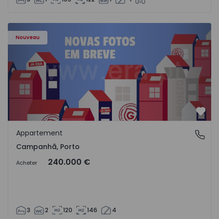
Appartement T3 Porto, Campanhã - 1575504 - 1
Nouveau
Préf
Appartement
Campanhã, Porto
Campanhã, Porto
240.000 €
Acheter
3
2
120
146
4