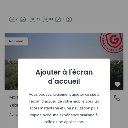
2
1
72
83
0
- 1566201 - 43
Maison de Ville T4 Idanha-a-Nova, Zebreira e Segura - 15
Ma
Nouveau
Précédent
Suiv
Ajouter à l'écran
d'accueil
Préf
Vous pouvez facilement ajouter ce site à
Maison de Ville
Zebreira e Segura, Castelo Branco
l'écran d'accueil de votre mobile pour un
Zebreira e Segura, Castelo Branco
accès instantané et une navigation plus
79.000 €
Acheter
rapide avec une expérience similaire à
celle d'une application.