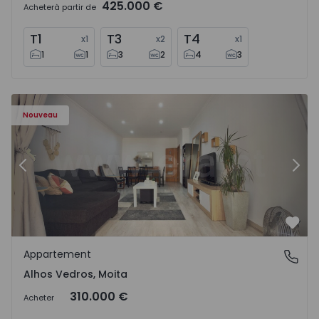
425.000 €
Acheter
à partir de
T1
T3
T4
x
1
x
2
x
1
1
1
3
2
4
3
Appartement T2 Moita, Alhos Vedros - 1572464 - 1
Ap
Nouveau
Précédent
Suiv
Préf
Appartement
Alhos Vedros, Moita
Alhos Vedros, Moita
310.000 €
Acheter