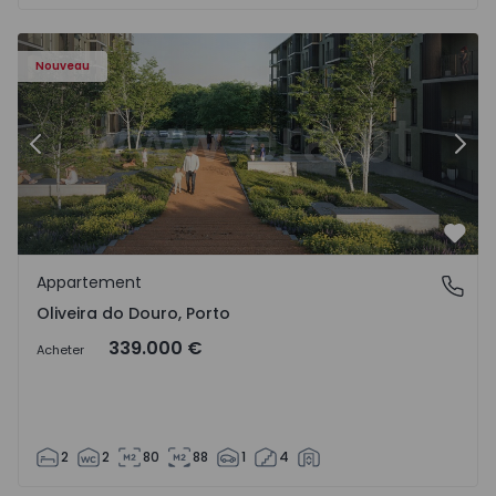
- 1575522 - 8
Appartement T2 Vila Nova de Gaia, Oliveira do Douro - 15
Ap
Nouveau
Précédent
Suiv
Préf
Appartement
Oliveira do Douro, Porto
Oliveira do Douro, Porto
339.000 €
Acheter
2
2
80
88
1
4