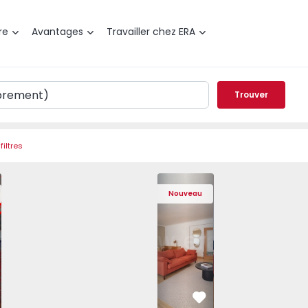
re
Avantages
Travailler chez ERA
Trouver
filtres
de Varzim, Póvoa de Varzim, Beiriz e Argivai - 1574602 - 2
t T3 Póvoa de Varzim, Póvoa de Varzim, Beiriz e Argivai - 
Appartement T3 Póvoa de Varzim, Póvoa de Varzim, Beiriz e 
Appartement T3 Póvoa de Varzim, Póvoa de Varzim
Appartement T4 Cascais, São Domingos 
Appartement T3 Póvoa de Varzim, Póvoa
Appartement T4 Cascais, São
Appartement T3 Póvoa de Va
Appartement T4 Ca
Appartement T3 
Apparte
Appar
Nouveau
éféré
Préféré