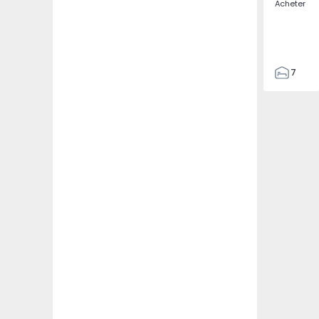
Acheter
7
3
122
186
2673
1