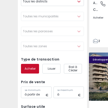
Tous les districts
Appartement
Covilhã
Covilhã e Canhoso, Castelo Branco
Toutes les municipalités
Acheter
Toutes les paroisses
2
Toutes les zones
1
85
PLENO JARDIM - 4
PLENO JAR
85
Type de transaction
Développe
0
Bail à
Acheter
Louer
4
Céder
Prix de vente
Le minimum
Le maximum
Surface utile
Águas S