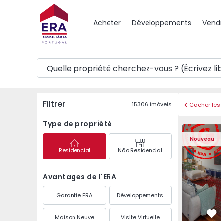
Carte
Acheter
Développements
Vend
Filtrer
15306
imóveis
Cacher les 
Type de propriété
Appartement T3 Póvoa 
Appartemen
Nouveau
Residencial
Não Residencial
Avantages de l'ERA
Garantie ERA
Développements
Maison Neuve
Visite Virtuelle
Pr