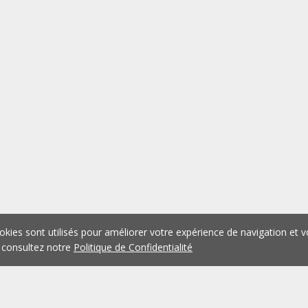
okies sont utilisés pour améliorer votre expérience de navigation et v
 consultez notre
Politique de Confidentialité
1
2
3
4
5
...
1075
Précédent
Suivant