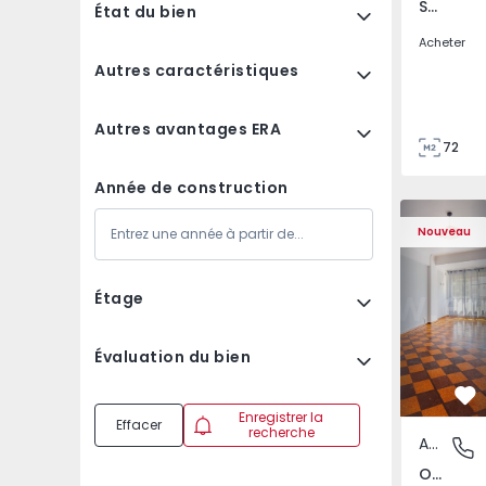
São Tomé do Castelo e Justes, Vila Real
État du bien
Acheter
Autres caractéristiques
Autres avantages ERA
72
85
Année de construction
Appartement T5 Lisboa
Appartemen
Nouveau
Étage
Évaluation du bien
Pr
Enregistrer la
Effacer
recherche
Appartement
Olivais,
Olivais, Lisboa